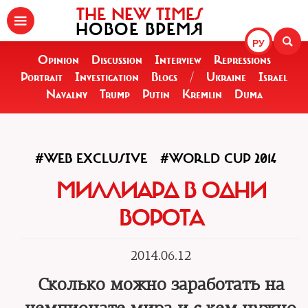
THE NEW TIMES
НОВОЕ ВРЕМЯ
РУ
Opinion
Discussion
Interview
Repressions
Portrait
Investigation
Blogs
/
Ukraine
Israel
Navalny
Trump
Putin
Kremlin
Duma
#WEB EXCLUSIVE
#WORLD CUP 2014
МИЛЛИАРД В ОДНИ
ВОРОТА
2014.06.12
Сколько можно заработать на