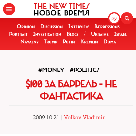
THE NEW TIMES
НОВОЕ ВРЕМЯ
РУ
Opinion
Discussion
Interview
Repressions
Portrait
Investigation
Blogs
/
Ukraine
Israel
Navalny
Trump
Putin
Kremlin
Duma
#MONEY
#POLITICS
$100 ЗА БАРРЕЛЬ - НЕ
ФАНТАСТИКА
2009.10.21 |
Volkov Vladimir