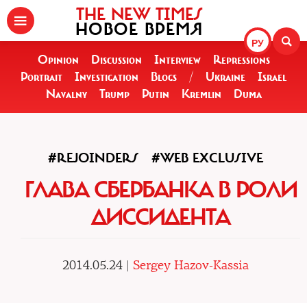
THE NEW TIMES
НОВОЕ ВРЕМЯ
РУ
Opinion
Discussion
Interview
Repressions
Portrait
Investigation
Blogs
/
Ukraine
Israel
Navalny
Trump
Putin
Kremlin
Duma
#REJOINDERS
#WEB EXCLUSIVE
ГЛАВА СБЕРБАНКА В РОЛИ
ДИССИДЕНТА
2014.05.24 |
Sergey Hazov-Kassia