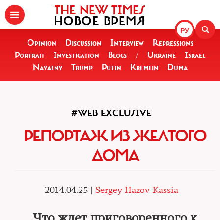
THE NEW TIMES
НОВОЕ ВРЕМЯ
РУ
Opinion
Discussion
Interview
Repressions
Portrait
Investigation
Blogs
/
Ukraine
Israel
Navalny
Trump
Putin
Kremlin
Duma
#WEB EXCLUSIVE
РЕПОРТАЖ ИЗ ЖЕЛТОГО
ДОМА
2014.04.25 |
Sergey Hazov-Kassia
Что ждет приговоренного к