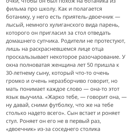
очки, чтобы он был похож на ботаника из
фильма про школу. Как и полагается
ботанику, у него есть приятель-двоечник —
лысый, немного хулиганского вида парень,
которого он пригласил за стол отведать
домашнего супчика. Родители не протестуют,
лишь на раскрасневшемся лице отца
проскальзывает некоторое разочарование. У
окна полноватая женщина лет 50 пришла к
30-летнему сыну, который что-то очень
громко и очень неразборчиво говорит, но
мать понимает каждое слово — она-то этот
язык выучила. «Жарко тебе, — говорит она, —
ну давай, сними футболку, что же на тебе
столько надето всего». Сын встает и роняет
стул. Роняет он его не в первый раз,
«двоечник» из-за соседнего столика