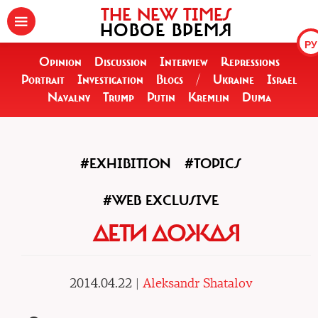
THE NEW TIMES
НОВОЕ ВРЕМЯ
РУ
Opinion
Discussion
Interview
Repressions
Portrait
Investigation
Blogs
/
Ukraine
Israel
Navalny
Trump
Putin
Kremlin
Duma
#EXHIBITION
#TOPICS
#WEB EXCLUSIVE
ДЕТИ ДОЖДЯ
2014.04.22 |
Aleksandr Shatalov