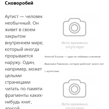
Сковоробей
Аутист — человек
необычный. Он
живет в своем
закрытом
внутреннем мире,
который иногда
прорывается
Алексей Елькин — один из любимых учеников
наружу. Один,
Вероники Павленко, которая работает много лет
например, может
с аутистами
целыми
страницами
читать по памяти
фрагменты каких-
нибудь книг,
другой