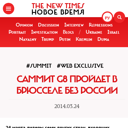
THE NEW TIMES
НОВОЕ ВРЕМЯ
РУ
Opinion
Discussion
Interview
Repressions
Portrait
Investigation
Blogs
/
Ukraine
Israel
Navalny
Trump
Putin
Kremlin
Duma
#SUMMIT
#WEB EXCLUSIVE
САММИТ G8 ПРОЙДЕТ В
БРЮССЕЛЕ БЕЗ РОССИИ
2014.03.24
24 марта лидеры семи других стран, входящих