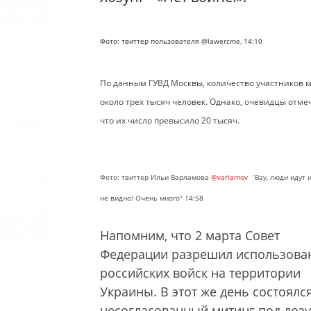
Фото: твиттер пользователя @lawercme, 14:10
По данным ГУВД Москвы
, количество участников 
около трех тысяч человек. Однако, очевидцы отме
что их число превысило 20 тысяч.
Фото: твиттер Ильи Варламова
@varlamov
"
Вау, люди идут 
не видно! Очень много" 14:58
Напомним, что 2 марта Совет
Федерации разрешил использова
российских войск на территории
Украины. В этот же день состоялс
несогласованный митинг под лоз