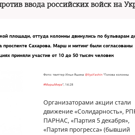
ротив ввода российских войск на Ук
кой площади, оттуда колонны двинулись по бульварам д
а проспекте Сахарова. Марш и митинг были согласованы
циях приняли участие от 10 до 50 тысяч человек
Фото: твиттер Ильи Яшина
@IlyaYashin
"
Голова колонны
#МаршМира
", 14:28
Организаторами акции стали
движение «Солидарность», РП
ПАРНАС, «Партия 5 декабря»,
«Партия прогресса» (бывший