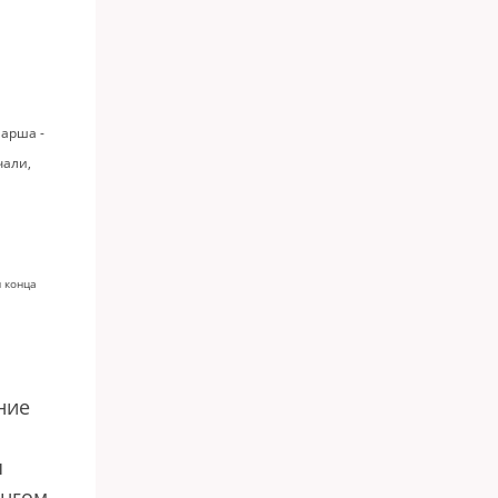
марша -
чали,
и конца
ние
я
унгом