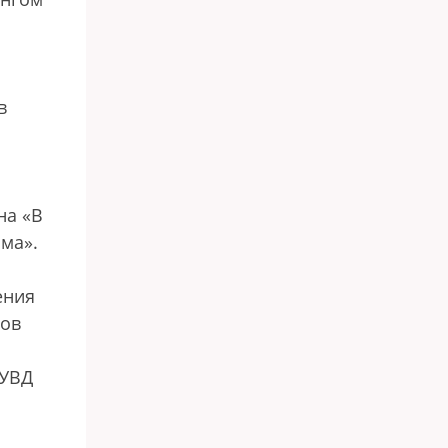
в
на «В
ма».
ения
гов
ГУВД