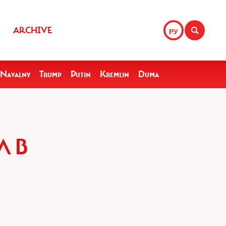
ARCHIVE
РУ
Navalny
Trump
Putin
Kremlin
Duma
 В