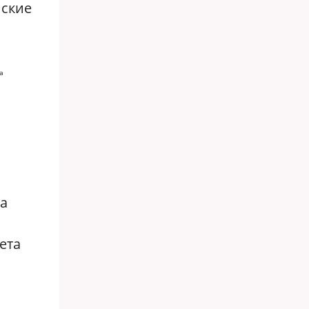
нские
а
а
ета