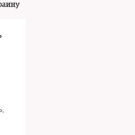
раину
о
Р-