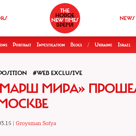
ORS
NEWS
ions
Portrait
Investigation
Blogs
/
Ukraine
Israel
POSITION
#WEB EXCLUSIVE
МАРШ МИРА» ПРОШЕЛ
МОСКВЕ
3.15 |
Groysman Sofya