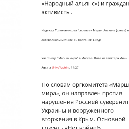
«Народный альянс») и гражда
активисты.
Надежда Толоконникова (справа) и Мария Алехина (слева) н
антивоенном митинге 15 марта 2014 года
Участница "Марша мира" в Москве. Фото из твиттера Ильи
Яшина
@IlyaYashin
, 14:27
По словам оргкомитета «Марш
мира», он направлен против
нарушения Россией суверенит
Украины и вооруженного
вторжения в Крым. Основной
лозунг - «Нет войне!».