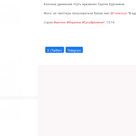
Колонна движения «Суть времени» Сергея Кургиняна
Фото: из твиттера пользователя
future noir
@1nnersun
"
В ед
строю
#митинг
#Украина
#СутьВремени
", 13:14
X (Twitter)
Telegram