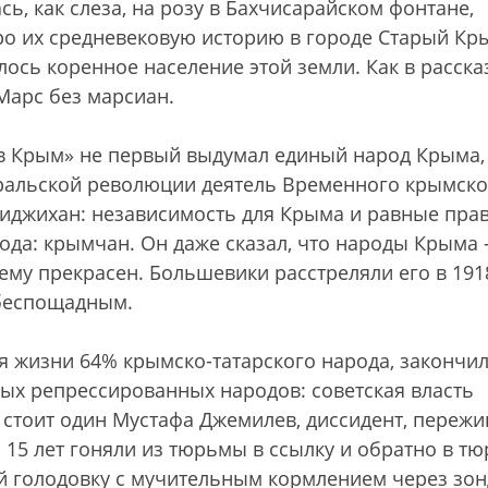
ь, как слеза, на розу в Бахчисарайском фонтане,
ро их средневековую историю в городе Старый Кр
елось коренное население этой земли. Как в расска
Марс без марсиан.
в Крым» не первый выдумал единый народ Крыма,
ральской революции деятель Временного крымско
иджихан: независимость для Крыма и равные пра
рода: крымчан. Он даже сказал, что народы Крыма
оему прекрасен. Большевики расстреляли его в 1918
беспощадным.
я жизни 64% крымско-татарского народа, закончи
ных репрессированных народов: советская власть
о стоит один Мустафа Джемилев, диссидент, переж
 15 лет гоняли из тюрьмы в ссылку и обратно в тю
 голодовку с мучительным кормлением через зон