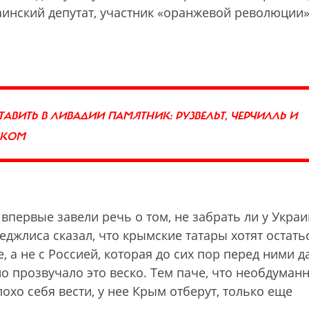
аинский депутат, участник «оранжевой революции»
ВИТЬ В ЛИВАДИИ ПАМЯТНИК: РУЗВЕЛЬТ, ЧЕРЧИЛЛЬ И
ДКОМ
 впервые завели речь о том, не забрать ли у Укра
жлиса сказал, что крымские татары хотят остатьс
 а не с Россией, которая до сих пор перед ними д
но прозвучало это веско. Тем паче, что необдуман
лохо себя вести, у нее Крым отберут, только еще