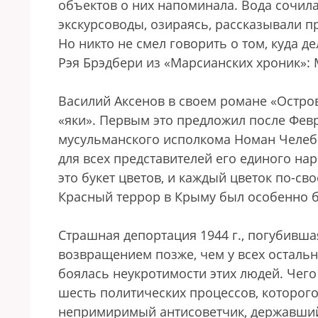
объектов о них напоминала. Вода сочилас
экскурсоводы, озираясь, рассказывали п
Но никто не смел говорить о том, куда д
Рэя Брэдбери из «Марсианских хроник»: 
Василий Аксенов в своем романе «Остро
«яки». Первым это предложил после Фев
мусульманского исполкома Номан Челеб
для всех представителей его единого на
это букет цветов, и каждый цветок по-св
Красный террор в Крыму был особенно 
Страшная депортация 1944 г., погубивша
возвращением позже, чем у всех осталь
боялась неукротимости этих людей. Чег
шесть политических процессов, которого
непримиримый антисоветчик, державший