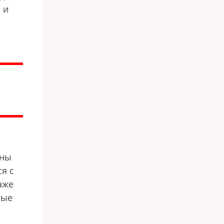
 и
ины
я с
аже
ные