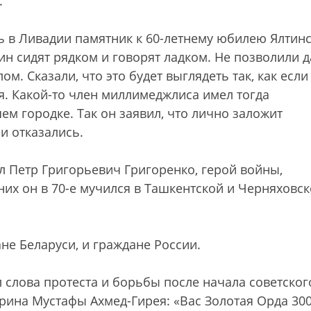
.
ь в Ливадии памятник к 60-летнему юбилею Ялтин
ин сидят рядком и говорят ладком. Не позволили 
лом. Сказали, что это будет выглядеть так, как если
я. Какой-то член миллимеджлиса имел тогда
м городке. Так он заявил, что лично заложит
еи отказались.
 Петр Григорьевич Григоренко, герой войны,
 них он в 70-е мучился в Ташкентской и Черняховс
не Беларуси, и граждане России.
 слова протеста и борьбы после начала советског
рина Мустафы Ахмед-Гирея: «Вас Золотая Орда 300