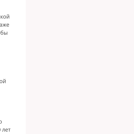
ской
даже
 бы
кой
о
 лет