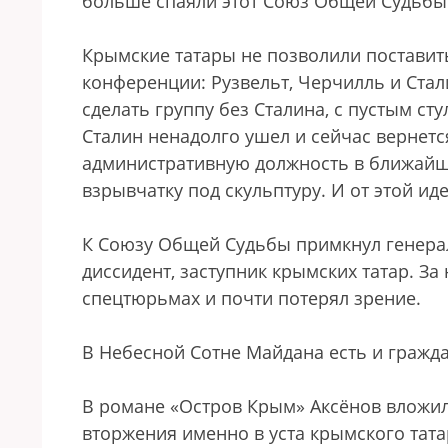
больше спаяли этот Союз Общей Судьбы
Крымские татары не позволили поставит
конференции: Рузвельт, Черчилль и Стал
сделать группу без Сталина, с пустым сту
Сталин ненадолго ушел и сейчас вернетс
административную должность в ближайше
взрывчатку под скульптуру. И от этой ид
К Союзу Общей Судьбы примкнул генерал
диссидент, заступник крымских татар. За
спецтюрьмах и почти потерял зрение.
В Небесной Сотне Майдана есть и гражда
В романе «Остров Крым» Аксёнов вложил
вторжения именно в уста крымского тата