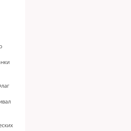
о
анки
Флаг
ивал
еских