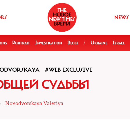
ORS
NEWS
ions
Portrait
Investigation
Blogs
/
Ukraine
Israel
ODVORSKAYA
#WEB EXCLUSIVE
ОБЩЕЙ СУДЬБЫ
4 |
Novodvorskaya Valeriya