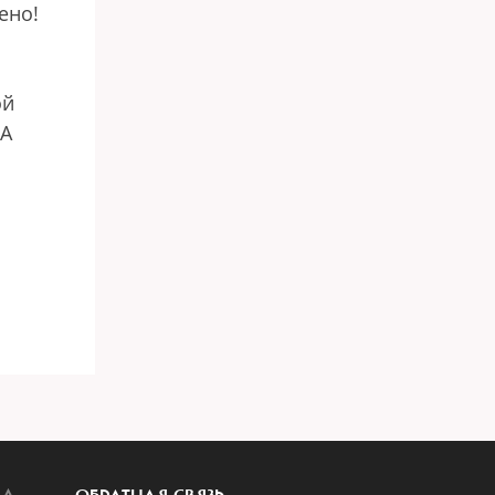
ено!
ой
ША