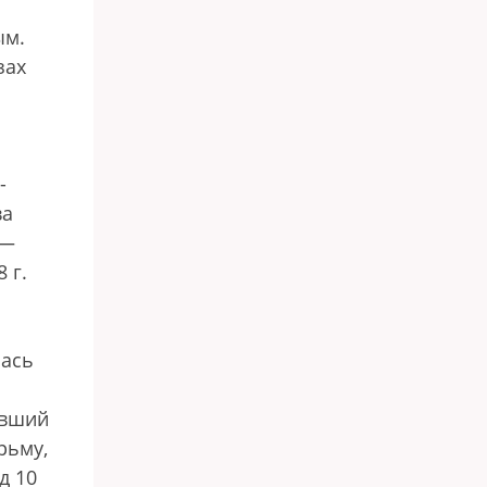
ым.
зах
-
ва
 —
 г.
лась
ивший
рьму,
д 10