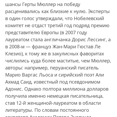
шансы Герты Мюллер на победу
расценивались как близкие к нулю. Эксперты
в один голос утверждали, что Нобелевский
комитет не отдаст третий год подряд премию
представителю Европы (в 2007 году
лауреатом стала англичанка Дорис Лессинг, а
в 2008‑м — француз Жан-Мари Гюстав Ле
Клезио), к тому же в закулисных фаворитах
числились куда более маститые, чем Мюллер,
авторы: например, перуанский писатель
Марио Варгас Льоса и сирийский поэт Али
Ахмад Саид, известный под псевдонимом
Адонис. Однако полтора миллиона долларов
получила именно немецкая писательница,
став 12-й женщиной-лауреатом в области
литературы. По словам постоянного
секретаря Академии Петера Энглунда,