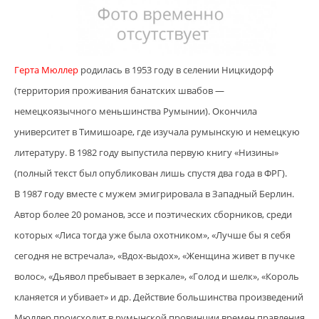
Герта Мюллер
родилась в 1953 году в селении Ницкидорф
(территория проживания банатских швабов —
немецкоязычного меньшинства Румынии). Окончила
университет в Тимишоаре, где изучала румынскую и немецкую
литературу. В 1982 году выпустила первую книгу «Низины»
(полный текст был опубликован лишь спустя два года в ФРГ).
В 1987 году вместе с мужем эмигрировала в Западный Берлин.
Автор более 20 романов, эссе и поэтических сборников, среди
которых «Лиса тогда уже была охотником», «Лучше бы я себя
сегодня не встречала», «Вдох-выдох», «Женщина живет в пучке
волос», «Дьявол пребывает в зеркале», «Голод и шелк», «Король
кланяется и убивает» и др. Действие большинства произведений
Мюллер происходит в румынской провинции времен правления