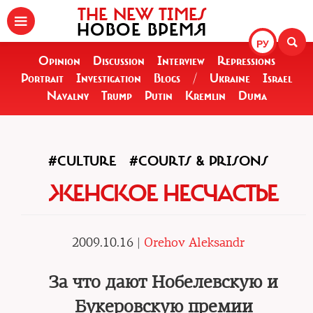
THE NEW TIMES
НОВОЕ ВРЕМЯ
РУ
Opinion
Discussion
Interview
Repressions
Portrait
Investigation
Blogs
/
Ukraine
Israel
Navalny
Trump
Putin
Kremlin
Duma
#CULTURE
#COURTS & PRISONS
ЖЕНСКОЕ НЕСЧАСТЬЕ
2009.10.16 |
Orehov Aleksandr
За что дают Нобелевскую и
Букеровскую премии