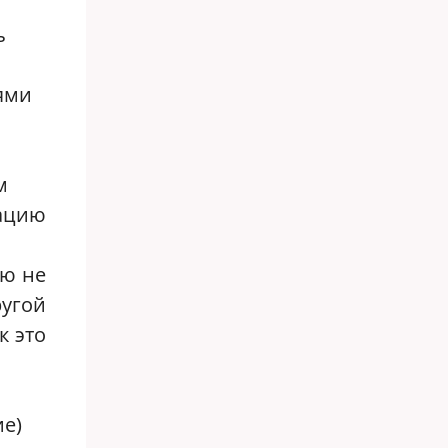
ь
ями
м
зацию
ую не
ругой
к это
ие)