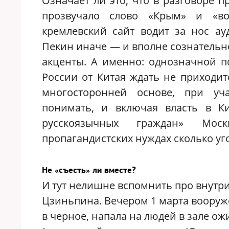
Означает ли это, что в разговоре п
прозвучало слово «Крым» и «в
кремлевский сайт водит за нос ау
Пекин иначе — и вполне сознатель
акценты. А именно: однозначной п
России от Китая ждать не приходит
многосторонней основе, при уча
понимать, и включая власть в Ки
русскоязычных граждан» Мос
пропагандистских нуждах сколько уго
Не «съесть» ли вместе?
И тут нелишне вспомнить про внутр
Цзиньпина. Вечером 1 марта вооруж
в черное, напала на людей в зале ож