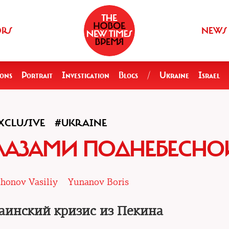
ORS
NEWS
ions
Portrait
Investigation
Blogs
/
Ukraine
Israel
XCLUSIVE
#UKRAINE
ЛАЗАМИ ПОДНЕБЕСНО
ihonov Vasiliy
Yunanov Boris
раинский кризис из Пекина