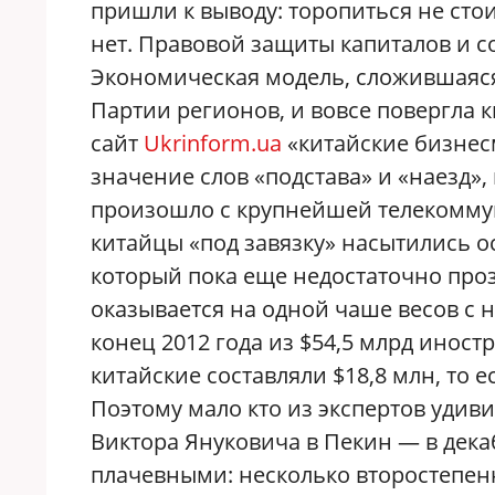
пришли к выводу: торопиться не сто
нет. Правовой защиты капиталов и с
Экономическая модель, сложившаяся
Партии регионов, и вовсе повергла к
сайт
Ukrinform.ua
«китайские бизнес
значение слов «подстава» и «наезд»
произошло с крупнейшей телекомму
китайцы «под завязку» насытились 
который пока еще недостаточно проз
оказывается на одной чаше весов с
конец 2012 года из $54,5 млрд инос
китайские составляли $18,8 млн, то е
Поэтому мало кто из экспертов удиви
Виктора Януковича в Пекин — в дека
плачевными: несколько второстепен