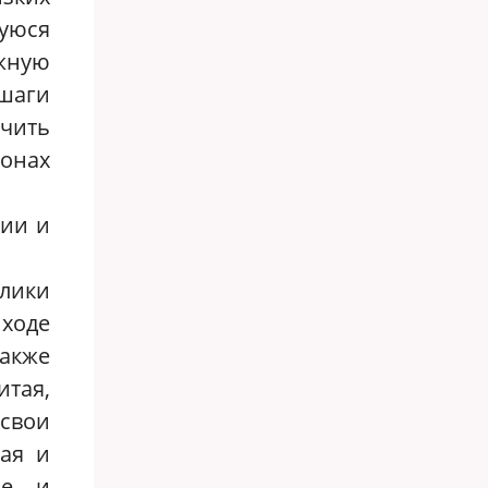
уюся
жную
 шаги
чить
ионах
сии и
блики
 ходе
также
тая,
 свои
ая и
не и