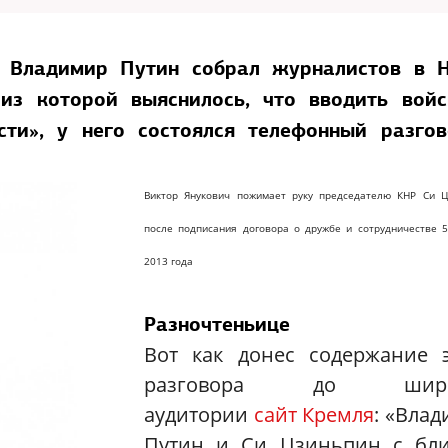
а Владимир Путин собрал журналистов в Н
 из которой выяснилось, что вводить вой
сти», у него состоялся телефонный разго
Виктор Янукович пожимает руку председателю КНР Си Ц
после подписания договора о дружбе и сотрудничестве 
2013 года
Разночтеньице
Вот как донес содержание э
разговора до широ
аудитории
сайт Кремля
: «Вла
Путин и Си Цзиньпин
с бл