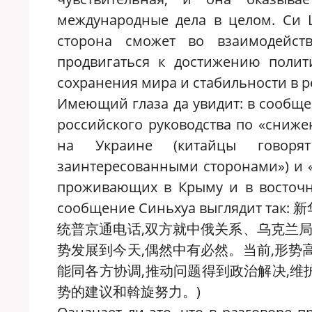
международные дела в целом. Си 
сторона сможет во взаимодейст
продвигаться к достижению полити
сохранения мира и стабильности в р
Имеющий глаза да увидит: в сообще
российского руководства по «сниж
на Украине (
китайцы говор
заинтересованными сторонами»
) и
проживающих в Крыму и в восточ
сообщение Синьхуа выглядит так:
新
统普京通电话,双方就中俄关系、乌克兰局
势发展到今天,偶然中有必然。当前,形势
能同各方协调,推动问题得到政治解决,
势的建议和斡旋努力。)