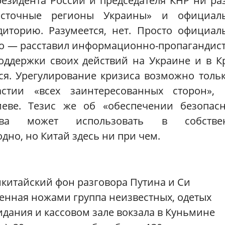
резидента России и председателя КНР ни ра
осточные регионы Украины» и официал
диторию. Разумеется, нет. Просто официа
но — расставил информационно-пропагандис
оддержки своих действий на Украине и в 
ся. Урегулирование кризиса возможно толь
стии «всех заинтересованных сторон», 
еве. Тезис же об «обеспечении безопасн
ква может использовать в собстве
дно, но Китай здесь ни при чем.
икитайский фон разговора Путина и Си
енная ножами группа неизвестных, одетых
идания и кассовом зале вокзала в Куньмине