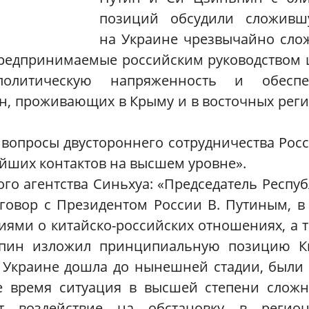
позиций обсудили сложивш
на Украине чрезвычайно сло
предпринимаемые российским руководством
-политическую напряженность и обеспе
н, проживающих в Крыму и в восточных рег
вопросы двустороннего сотрудничества Рос
ейших контактов на высшем уровне».
го агентства Синьхуа: «Председатель Респу
овор с Президентом России В. Путиным, в
ями о китайско-российских отношениях, а 
ьпин изложил принципиальную позицию Ки
на Украине дошла до нынешней стадии, были
 время ситуация в высшей степени сложн
ет воздействие на обстановку в регио