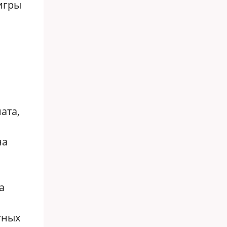
игры
ата,
на
а
тных