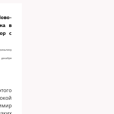
ово-
ска в
вор с
зиньпину
5 декабря
того
кой
димир
изких