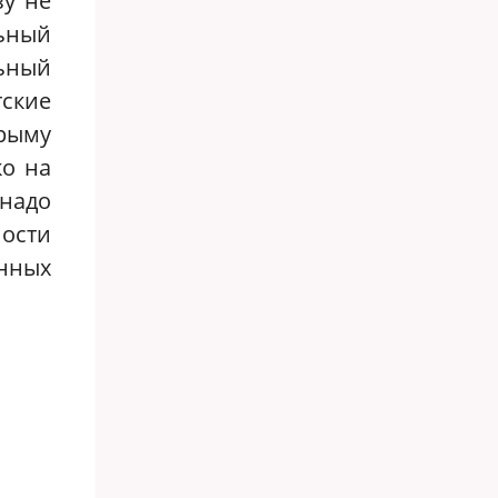
зу не
ьный
льный
тские
Крыму
ко на
надо
ости
нных