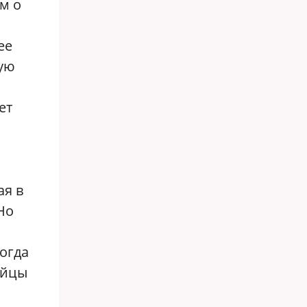
м о
ее
ную
ет
ая в
Но
когда
айцы