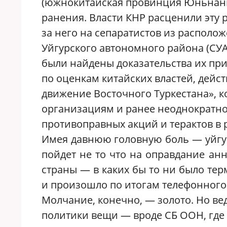
(южнокитайская провинция Юньнань)
ранения. Власти КНР расценили эту 
за него на сепаратистов из располо
Уйгурского автономного района (СУА
были найдены доказательства их при
по оценкам китайских властей, дейс
движение Восточного Туркестана», 
организациям и ранее неоднократно 
противоправных акций и терактов в 
Имея давнюю головную боль — уйгур
пойдет не то что на оправдание анн
страны — в каких бы то ни было тер
и произошло по итогам телефонного 
Молчание, конечно, — золото. Но ве
политики вещи — вроде СБ ООН, где 