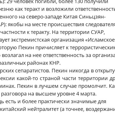
: 29 человек погибли, более 130 получили
резню как теракт и возложили ответственност
женного на северо-западе Китая Синьцзян-
Р): якобы
на месте происшествия следовател
частности к теракту. На территории СУАР,
твует экстремистская организация «Исламское
которую Пекин причисляет к террористически
возлагал на нее ответственность за органи
различных районах КНР.
ских сепаратистов. Пекин никогда в открыт
ексии какой-то страной части территории д
минах. Пекин в лучшем случае промолчит. Ка
разговора на высшем уровне 4 марта.
дь есть и более практически значимые для
китайский нейтралитет (а точнее, воздержан