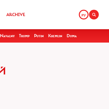
ARCHIVE
РУ
Navalny
Trump
Putin
Kremlin
Duma
Й