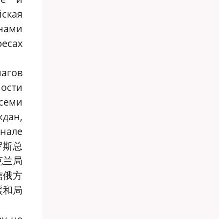
йская
нами
ресах
шагов
ности
семи
ждан,
инале
罗斯总
克兰局
信俄方
缓和局