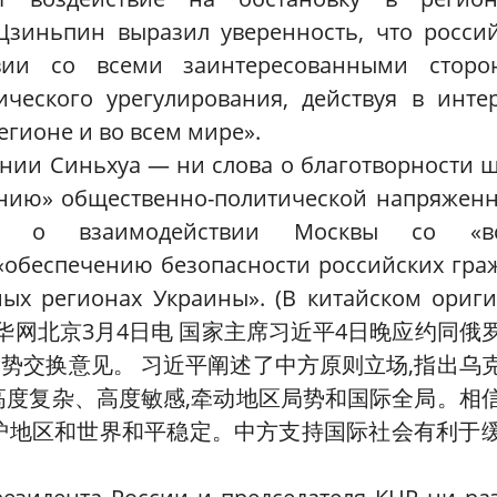
Цзиньпин выразил уверенность, что росси
вии со всеми заинтересованными сторо
ческого урегулирования, действуя в инте
егионе и во всем мире».
нии Синьхуа — ни слова о благотворности 
ению» общественно-политической напряжен
ят о взаимодействии Москвы со «в
 «обеспечению безопасности российских гра
ных регионах Украины».
(В китайском ориг
华网北京
3
月
4
日电 国家主席习近平
4
日晚应约同俄
势交换意见。 习近平阐述了中方原则立场,指出乌
高度复杂、高度敏感,牵动地区局势和国际全局。相
维护地区和世界和平稳定。中方支持国际社会有利于