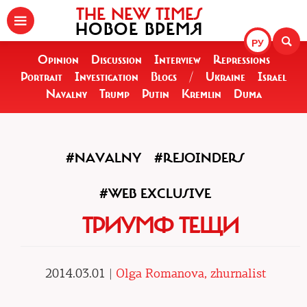
THE NEW TIMES
НОВОЕ ВРЕМЯ
РУ
Opinion
Discussion
Interview
Repressions
Portrait
Investigation
Blogs
/
Ukraine
Israel
Navalny
Trump
Putin
Kremlin
Duma
#NAVALNY
#REJOINDERS
#WEB EXCLUSIVE
ТРИУМФ ТЕЩИ
2014.03.01 |
Olga Romanova, zhurnalist