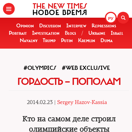
THE NEW TIMES
НОВОЕ ВРЕМЯ
РУ
Opinion
Discussion
Interview
Repressions
Portrait
Investigation
Blogs
/
Ukraine
Israel
Navalny
Trump
Putin
Kremlin
Duma
#OLYMPICS
#WEB EXCLUSIVE
ГОРДОСТЬ — ПОПОЛАМ
2014.02.23 |
Sergey Hazov-Kassia
Кто на самом деле строил
олимпийские объекты