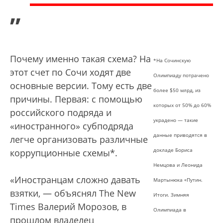
”
Почему именно такая схема? На
*На Сочинскую
этот счет по Сочи ходят две
Олимпиаду потрачено
основные версии. Тому есть две
более $50 млрд, из
причины. Первая: с помощью
которых от 50% до 60%
российского подряда и
украдено — такие
«иностранного» субподряда
данные приводятся в
легче организовать различные
докладе Бориса
коррупционные схемы*.
Немцова и Леонида
«Иностранцам сложно давать
Мартынюка «Путин.
взятки, — объяснял The New
Итоги. Зимняя
Times Валерий Морозов, в
Олимпиада в
прошлом владелец