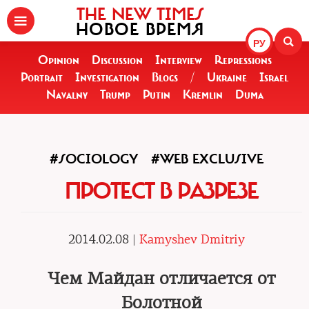
THE NEW TIMES
НОВОЕ ВРЕМЯ
РУ
Opinion
Discussion
Interview
Repressions
Portrait
Investigation
Blogs
/
Ukraine
Israel
Navalny
Trump
Putin
Kremlin
Duma
#SOCIOLOGY
#WEB EXCLUSIVE
ПРОТЕСТ В РАЗРЕЗЕ
2014.02.08 |
Kamyshev Dmitriy
Чем Майдан отличается от
Болотной