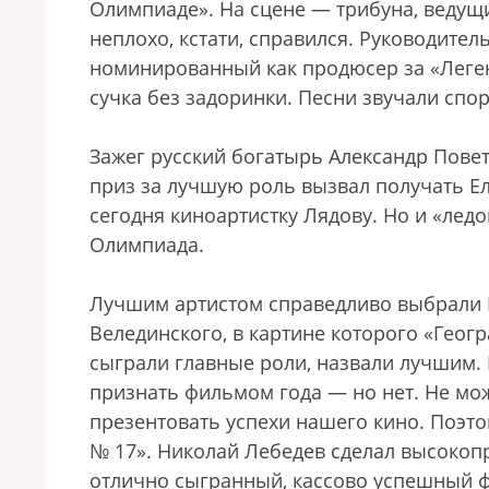
Олимпиаде». На сцене — трибуна, веду
неплохо, кстати, справился. Руководите
номинированный как продюсер за «Легенд
сучка без задоринки. Песни звучали спор
Зажег русский богатырь Александр Пове
приз за лучшую роль вызвал получать Ел
сегодня киноартистку Лядову. Но и «ледо
Олимпиада.
Лучшим артистом справедливо выбрали К
Велединского, в картине которого «Геог
сыграли главные роли, назвали лучшим. 
признать фильмом года — но нет. Не мож
презентовать успехи нашего кино. Поэт
№ 17». Николай Лебедев сделал высокоп
отлично сыгранный, кассово успешный ф