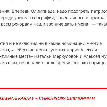
ния. Впереди Олимпиада, надо подогреть патрио
вроде учителя географии, совестливого и прекрас
 всем рекордам наши звонкие дать имена» — така
етил и не включил ни в какие номинации многие
кова, «Небесные жены луговых мари» Алексея
нтимные места» Натальи Меркуловой и Алексея Чу
валям, не попали в поле зрения высоко паряще
ЕЛЬНАЯ: КАНАЛУ — ТРАНСЛЯТОРУ ЦЕРЕМОНИИ И