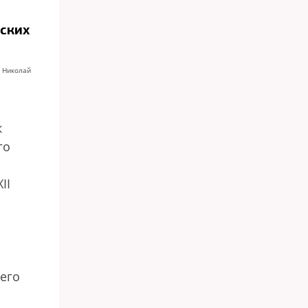
ских
 Николай
к
го
II
его