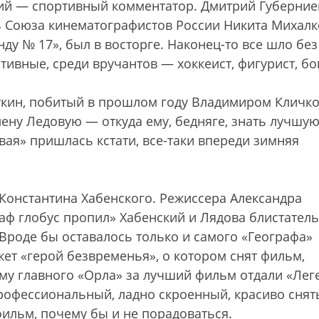
щий — спортивный комментатор. Дмитрий Губерние
ль Союза кинематографистов России Никита Михалк
у № 17», был в восторге. Наконец-то все шло без
тивные, среди вручантов — хоккеист, фигурист, бо
ткин, побитый в прошлом году Владимиром Кличко
ену Ледовую — откуда ему, бедняге, знать лучшу
вая» пришлась кстати, все-таки впереди зимняя
онстантина Хабенского. Режиссера Александра
раф глобус пропил» Хабенский и Лядова блистател
Вроде бы оставалось только и самого «Географа»
ет «герой безвременья», о котором снят фильм,
ому главного «Орла» за лучший фильм отдали «Лег
рофессиональный, ладно скроенный, красиво снят
ильм, почему бы и не порадоваться.