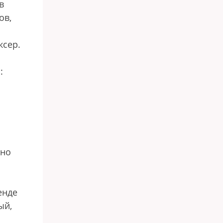
в
ов,
ксер.
:
ю
ьно
енде
ый,