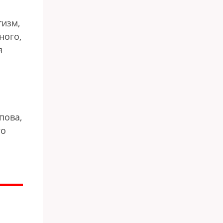
тизм,
ного,
я
пова,
го