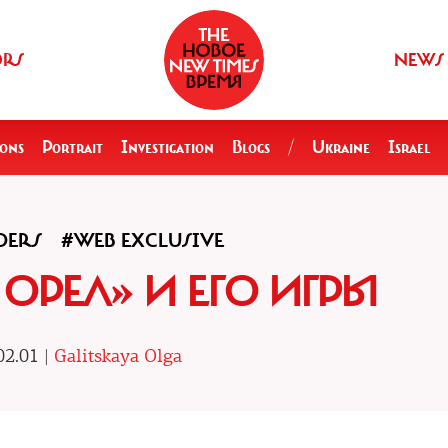
ORS
NEWS
ions
Portrait
Investigation
Blogs
/
Ukraine
Israel
DERS
#WEB EXCLUSIVE
ОРЕЛ» И ЕГО ИГРЫ
02.01 |
Galitskaya Olga