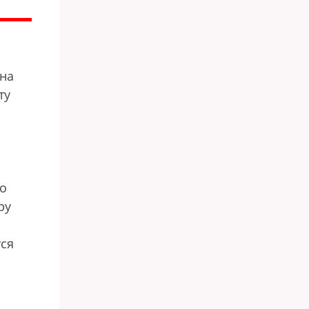
 на
ту
во
ру
тся