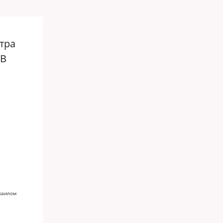
тра
ВВ
хаилом