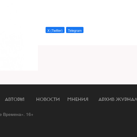
X (Twitter)
Telegram
АВТОРЫ
НОВОСТИ
МНЕНИЯ
АРХИВ ЖУРНА
 Времена». 16+