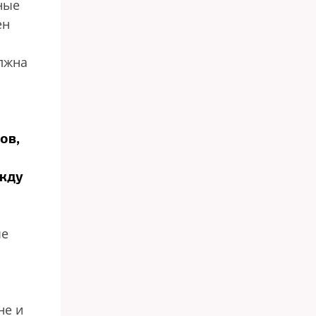
ные
ен
олжна
ов,
ежду
ые
не и