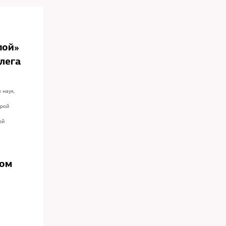
пой»
лега
 наук,
орой
ой
ром