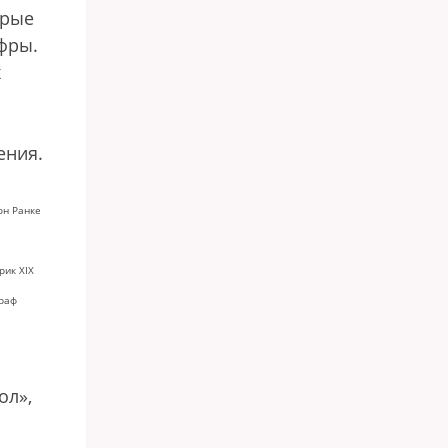
орые
фры.
х
ения.
он Ранке
рик XIX
граф
ол»,