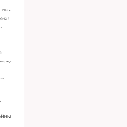
 1942 г.
й 62-й
ая
й
инграда.
юза
о
войны