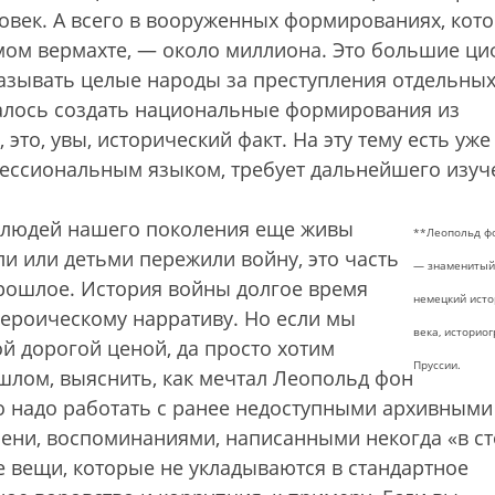
ловек. А всего в вооруженных формированиях, кот
амом вермахте, — около миллиона. Это большие ци
азывать целые народы за преступления отдельны
удалось создать национальные формирования из
это, увы, исторический факт. На эту тему есть уже
фессиональным языком, требует дальнейшего изуч
 У людей нашего поколения еще живы
*
*
Леопольд ф
и или детьми пережили войну, это часть
— знаменитый
прошлое. История войны долгое время
немецкий исто
героическому нарративу. Но если мы
века, историо
ой дорогой ценой, да просто хотим
Пруссии.
шлом, выяснить, как мечтал Леопольд фон
 то надо работать с ранее недоступными архивными
ени, воспоминаниями, написанными некогда «в ст
ие вещи, которые не укладываются в стандартное