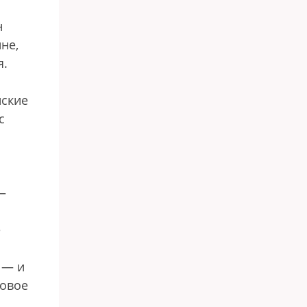
н
не,
я.
йские
с
—
е
 — и
совое