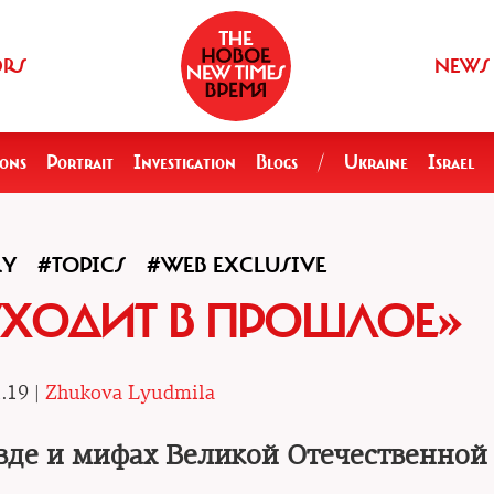
ORS
NEWS
ions
Portrait
Investigation
Blogs
/
Ukraine
Israel
RY
#TOPICS
#WEB EXCLUSIVE
УХОДИТ В ПРОШЛОЕ»
.19 |
Zhukova Lyudmila
авде и мифах Великой Отечественной