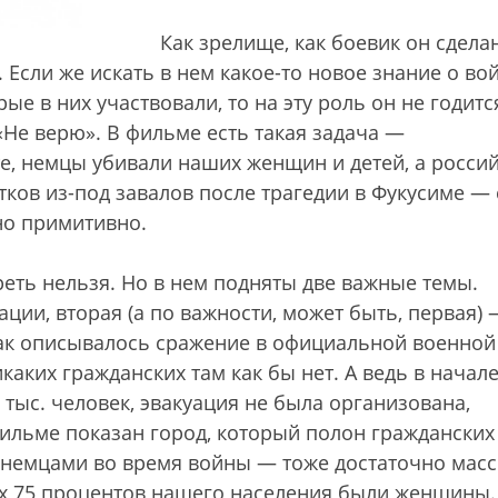
Как зрелище, как боевик он сдела
 Если же искать в нем какое-то новое знание о вой
е в них участвовали, то на эту роль он не годитс
«Не верю». В фильме есть такая задача —
ите, немцы убивали наших женщин и детей, а росси
ков из-под завалов после трагедии в Фукусиме — 
но примитивно.
реть нельзя. Но в нем подняты две важные темы.
ции, вторая (а по важности, может быть, первая) 
Как описывалось сражение в официальной военной
каких гражданских там как бы нет. А ведь в начал
 тыс. человек, эвакуация не была организована,
фильме показан город, который полон гражданских
 немцами во время войны — тоже достаточно мас
ях 75 процентов нашего населения были женщины.