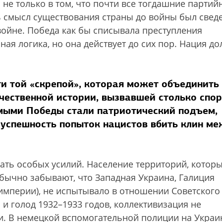
 не только в том, что почти все тогдашние партий
ь смысл существования страны до войны был свед
войне. Победа как бы списывала преступления
ная логика, но она действует до сих пор. Нация д
ти той «скрепой», которая может объединить
чественной истории, вызвавшей столько спор
мыми Победы стали патриотический подъем,
зуспешность попыток нацистов вбить клин м
ать особых усилий. Население территорий, котор
бычно забывают, что Западная Украина, Галиция
 империи), не испытывало в отношении Советского
 и голод 1932–1933 годов, коллективизация не
и. В немецкой вспомогательной полиции на Украи