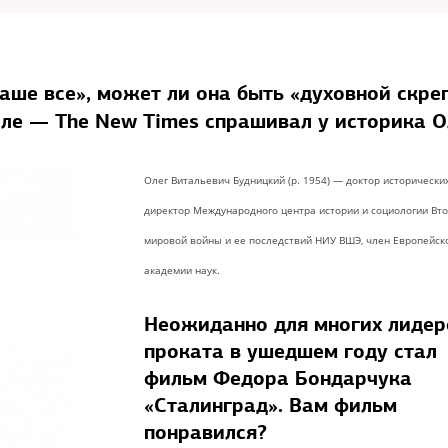
аше все», может ли она быть «духовной скре
оле — The New Times спрашивал у историка О
Олег Витальевич Будницкий (р. 1954) — доктор исторических
директор Международного центра истории и социологии Вт
мировой войны и ее последствий НИУ ВШЭ, член Европейск
академии наук.
Неожиданно для многих лиде
проката в ушедшем году стал
фильм Федора Бондарчука
«Сталинград». Вам фильм
понравился?