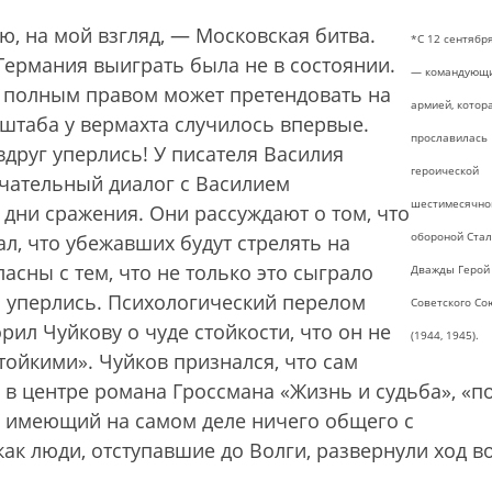
ю, на мой взгляд, — Московская битва.
*С 12 сентября
Германия выиграть была не в состоянии.
— командующи
с полным правом может претендовать на
армией, котор
таба у вермахта случилось впервые.
прославилась
 вдруг уперлись! У писателя Василия
героической
ечательный диалог с Василием
шестимесячно
дни сражения. Они рассуждают о том, что
обороной Стал
л, что убежавших будут стрелять на
ласны с тем, что не только это сыграло
Дважды Герой
и уперлись. Психологический перелом
Советского Со
ил Чуйкову о чуде стойкости, что он не
(1944, 1945).
тойкими». Чуйков признался, что сам
о в центре романа Гроссмана «Жизнь и судьба», «п
не имеющий на самом деле ничего общего с
как люди, отступавшие до Волги, развернули ход 