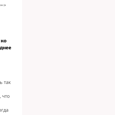
ов (в
 ко
еднее
ь так
 что
огда