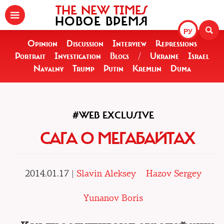
THE NEW TIMES
НОВОЕ ВРЕМЯ
РУ
Opinion
Discussion
Interview
Repressions
Portrait
Investigation
Blogs
/
Ukraine
Israel
Navalny
Trump
Putin
Kremlin
Duma
#WEB EXCLUSIVE
САГА О МЕГАБАЙТАХ
2014.01.17 |
Slavin Aleksey
Hazov Sergey
Yunanov Boris