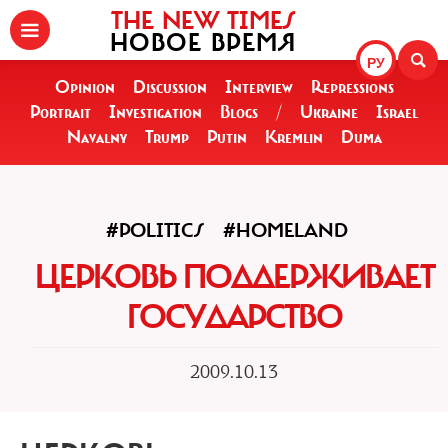
THE NEW TIMES
НОВОЕ ВРЕМЯ
РУ
Opinion
Discussion
Interview
Repressions
Portrait
Investigation
Blogs
/
Ukraine
Israel
Navalny
Trump
Putin
Kremlin
Duma
#POLITICS
#HOMELAND
ЦЕРКОВЬ ПОДДЕРЖИВАЕТ
ГОСУДАРСТВО
2009.10.13