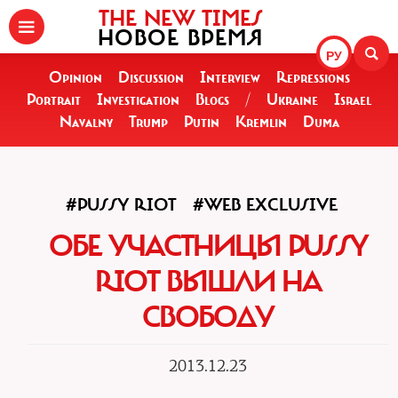
THE NEW TIMES
НОВОЕ ВРЕМЯ
РУ
Opinion
Discussion
Interview
Repressions
Portrait
Investigation
Blogs
/
Ukraine
Israel
Navalny
Trump
Putin
Kremlin
Duma
#PUSSY RIOT
#WEB EXCLUSIVE
ОБЕ УЧАСТНИЦЫ PUSSY
RIOT ВЫШЛИ НА
СВОБОДУ
2013.12.23