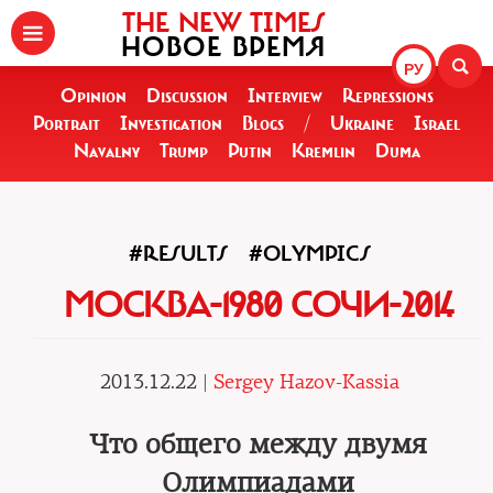
THE NEW TIMES
НОВОЕ ВРЕМЯ
РУ
Opinion
Discussion
Interview
Repressions
Portrait
Investigation
Blogs
/
Ukraine
Israel
Navalny
Trump
Putin
Kremlin
Duma
#RESULTS
#OLYMPICS
МОСКВА-1980 СОЧИ-2014
2013.12.22 |
Sergey Hazov-Kassia
Что общего между двумя
Олимпиадами