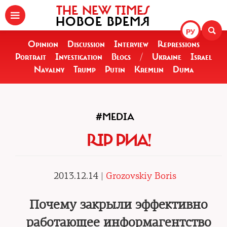
THE NEW TIMES
НОВОЕ ВРЕМЯ
РУ
Opinion
Discussion
Interview
Repressions
Portrait
Investigation
Blogs
/
Ukraine
Israel
Navalny
Trump
Putin
Kremlin
Duma
#MEDIA
RIP РИА!
2013.12.14 |
Grozovskiy Boris
Почему закрыли эффективно
работающее информагентство