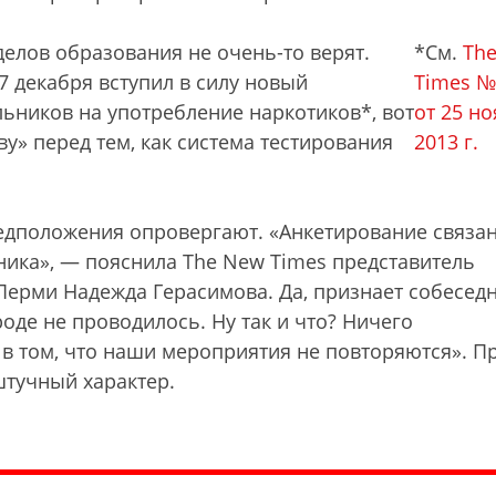
делов образования не очень-то верят.
*См.
Th
 7 декабря вступил в силу новый
Times №
ьников на употребление наркотиков*, вот
от 25 н
» перед тем, как система тестирования
2013 г.
редположения опровергают. «Анкетирование связан
ика», — пояснила The New Times представитель
ерми Надежда Герасимова. Да, признает собесед
оде не проводилось. Ну так и что? Ничего
 в том, что наши мероприятия не повторяются». 
штучный характер.