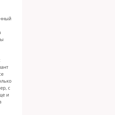
енный
в
вы
с
иант
се
олько
ер, с
ще и
в