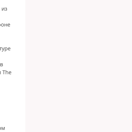
 из
фоне
туре
 в
 The
ы
ом