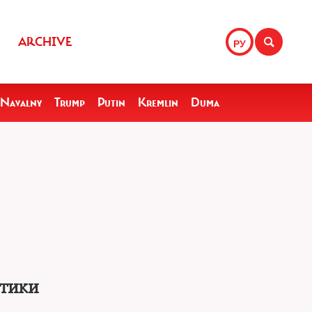
ARCHIVE
РУ
Navalny
Trump
Putin
Kremlin
Duma
отики