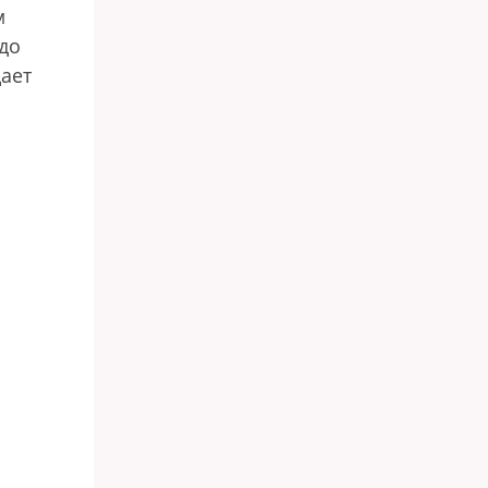
м
до
дает