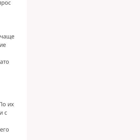
прос
 чаще
хие
Зато
По их
и с
его