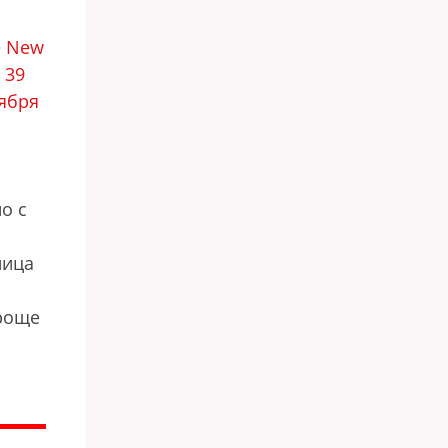
e New
 39
оября
о с
ница
Проще