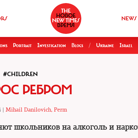
ORS
NEWS
ions
Portrait
Investigation
Blogs
/
Ukraine
Israel
#CHILDREN
ОС РЕБРОМ
4 |
Mihail Danilovich, Perm
ют школьников на алкоголь и нарк