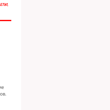
ЕТЫ,
й
ие
ов.