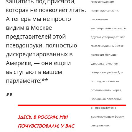
защитить под присягой,
гомосексуализм
которая не позволяет лгать.
напрямую связан с
А теперь мы не просто
растлением
видим в Москве
несовершеннолетних, в
представителей этой
другом утверждает, что
псевдонауки, полностью
гомосексуальный секс
дискредитированных в
приносит больше
Америке, — они еще и
удовольствия, чем
выступают в вашем
гетеросексуальный, и
парламенте!**
потому, если его не
„
ограничивать, через
несколько поколений
он превратится в
ЗДЕСЬ, В РОССИИ, МЫ
доминирующую форму
ПОЧУВСТВОВАЛИ: У ВАС
сексуальных