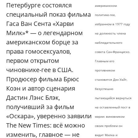
Петербурге состоялся
американском
специальный показ фильма
политике-гее,
Гаса Ван Сента «Харви
избранном в 1977 году
Милк»* — о легендарном
на должность члена
американском борце за
наблюдательного
права гомосексуалов,
совета Сан-Франциско.
первом открытом
Главным его
чиновнике-гее в США.
противником
Продюсер фильма Брюс
становится Дэн Уайт,
Коэн и автор сценария
безуспешно
Дастин Лэнс Блэк,
пытающийся вернуться
получивший за фильм
на оставленный пост в
«Оскара», уверенно заявили
мэрии: виновником
The New Times: всё можно
своих проблем он
изменить, главное — не
видит Милка и