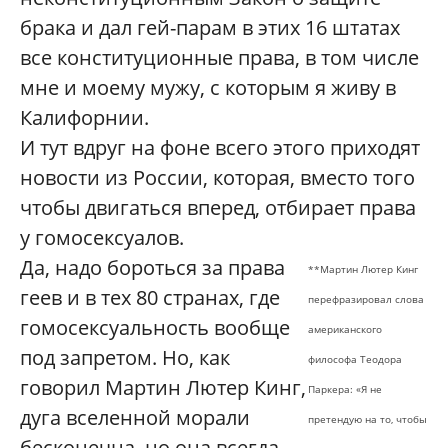
брака и дал гей-парам в этих 16 штатах
все конституционные права, в том числе
мне и моему мужу, с которым я живу в
Калифорнии.
И тут вдруг на фоне всего этого приходят
новости из России, которая, вместо того
чтобы двигаться вперед, отбирает права
у гомосексуалов.
Да, надо бороться за права
**Мартин Лютер Кинг
геев и в тех 80 странах, где
перефразировал слова
гомосексуальность вообще
американского
под запретом. Но, как
философа Теодора
говорил Мартин Лютер Кинг,
Паркера: «Я не
дуга вселенной морали
претендую на то, чтобы
бесконечна, но она всегда