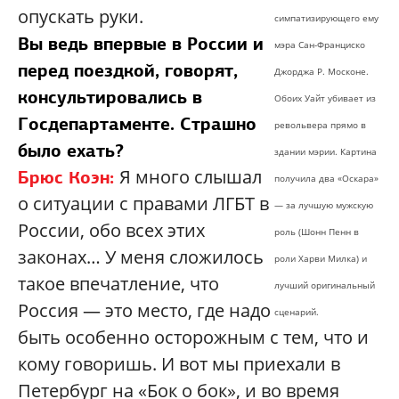
опускать руки.
симпатизирующего ему
Вы ведь впервые в России и
мэра Сан-Франциско
перед поездкой, говорят,
Джорджа Р. Москоне.
консультировались в
Обоих Уайт убивает из
Госдепартаменте. Страшно
револьвера прямо в
было ехать?
здании мэрии. Картина
Я много слышал
Брюс Коэн:
получила два «Оскара»
о ситуации с правами ЛГБТ в
— за лучшую мужскую
России, обо всех этих
роль (Шонн Пенн в
законах… У меня сложилось
роли Харви Милка) и
такое впечатление, что
лучший оригинальный
Россия — это место, где надо
сценарий.
быть особенно осторожным с тем, что и
кому говоришь. И вот мы приехали в
Петербург на «Бок о бок», и во время