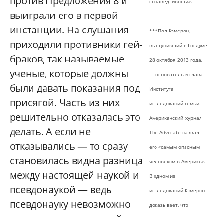
против Предложения 8 и
справедливости».
выиграли его в первой
инстанции. На слушания
***Пол Кэмерон,
приходили противники гей-
выступивший в Госдуме
браков, так называемые
28 октября 2013 года,
ученые, которые должны
— основатель и глава
были давать показания под
Института
присягой. Часть из них
исследований семьи.
решительно отказалась это
Американский журнал
делать. А если не
The Advocate назвал
отказывались — то сразу
его «самым опасным
становилась видна разница
человеком в Америке».
между настоящей наукой и
В одном из
псевдонаукой — ведь
исследований Кэмерон
псевдонауку невозможно
доказывает, что