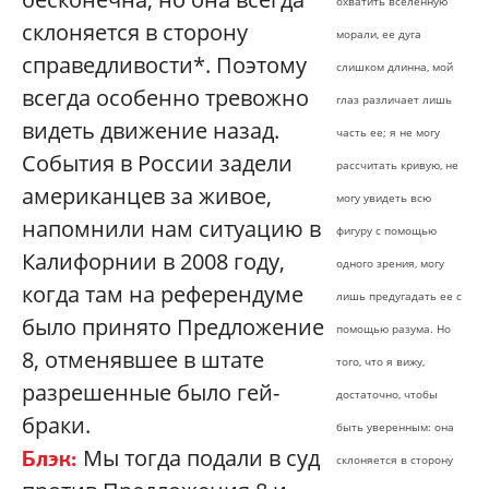
охватить вселенную
склоняется в сторону
морали, ее дуга
справедливости*. Поэтому
слишком длинна, мой
всегда особенно тревожно
глаз различает лишь
видеть движение назад.
часть ее; я не могу
События в России задели
рассчитать кривую, не
американцев за живое,
могу увидеть всю
напомнили нам ситуацию в
фигуру с помощью
Калифорнии в 2008 году,
одного зрения, могу
когда там на референдуме
лишь предугадать ее с
было принято Предложение
помощью разума. Но
8, отменявшее в штате
того, что я вижу,
разрешенные было гей-
достаточно, чтобы
браки.
быть уверенным: она
Мы тогда подали в суд
Блэк:
склоняется в сторону