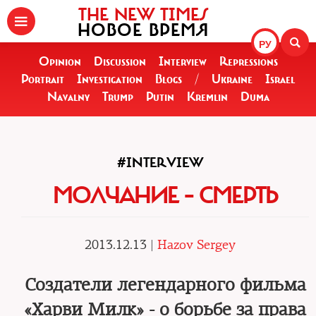
THE NEW TIMES
НОВОЕ ВРЕМЯ
РУ
Opinion
Discussion
Interview
Repressions
Portrait
Investigation
Blogs
/
Ukraine
Israel
Navalny
Trump
Putin
Kremlin
Duma
#INTERVIEW
МОЛЧАНИЕ – СМЕРТЬ
2013.12.13 |
Hazov Sergey
Создатели легендарного фильма
«Харви Милк» - о борьбе за права