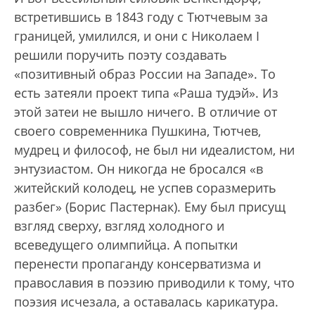
встретившись в 1843 году с Тютчевым за
границей, умилился, и они с Николаем I
решили поручить поэту создавать
«позитивный образ России на Западе». То
есть затеяли проект типа «Раша тудэй». Из
этой затеи не вышло ничего. В отличие от
своего современника Пушкина, Тютчев,
мудрец и философ, не был ни идеалистом, ни
энтузиастом. Он никогда не бросался «в
житейский колодец, не успев соразмерить
разбег» (Борис Пастернак). Ему был присущ
взгляд сверху, взгляд холодного и
всеведущего олимпийца. А попытки
перенести пропаганду консерватизма и
православия в поэзию приводили к тому, что
поэзия исчезала, а оставалась карикатура.