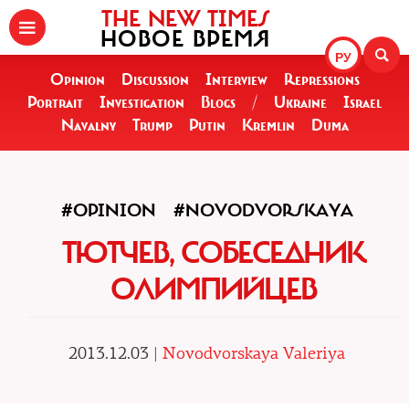
THE NEW TIMES
НОВОЕ ВРЕМЯ
РУ
Opinion
Discussion
Interview
Repressions
Portrait
Investigation
Blogs
/
Ukraine
Israel
Navalny
Trump
Putin
Kremlin
Duma
#OPINION
#NOVODVORSKAYA
ТЮТЧЕВ, СОБЕСЕДНИК
ОЛИМПИЙЦЕВ
2013.12.03 |
Novodvorskaya Valeriya