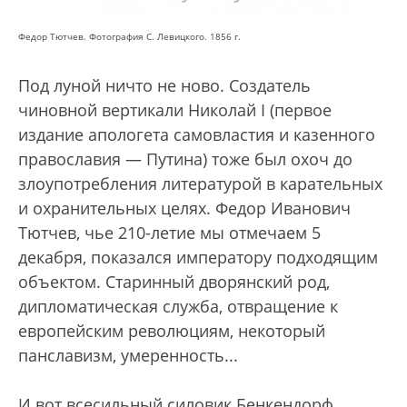
Федор Тютчев. Фотография С. Левицкого. 1856 г.
Под луной ничто не ново. Создатель
чиновной вертикали Николай I (первое
издание апологета самовластия и казенного
православия — Путина) тоже был охоч до
злоупотребления литературой в карательных
и охранительных целях. Федор Иванович
Тютчев, чье 210-летие мы отмечаем 5
декабря, показался императору подходящим
объектом. Старинный дворянский род,
дипломатическая служба, отвращение к
европейским революциям, некоторый
панславизм, умеренность...
И вот всесильный силовик Бенкендорф,