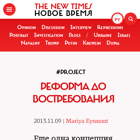
THE NEW TIMES
НОВОЕ ВРЕМЯ
РУ
Opinion
Discussion
Interview
Repressions
Portrait
Investigation
Blogs
/
Ukraine
Israel
Navalny
Trump
Putin
Kremlin
Duma
#PROJECT
РЕФОРМА ДО
ВОСТРЕБОВАНИЯ
2013.11.09 |
Mariya Eysmont
Еще одна концепция