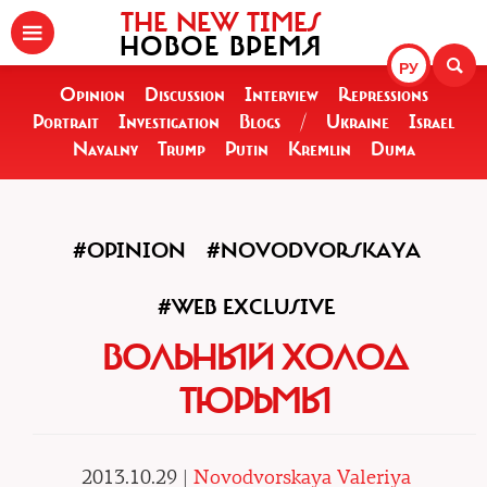
THE NEW TIMES
НОВОЕ ВРЕМЯ
РУ
Opinion
Discussion
Interview
Repressions
Portrait
Investigation
Blogs
/
Ukraine
Israel
Navalny
Trump
Putin
Kremlin
Duma
#OPINION
#NOVODVORSKAYA
#WEB EXCLUSIVE
ВОЛЬНЫЙ ХОЛОД
ТЮРЬМЫ
2013.10.29 |
Novodvorskaya Valeriya