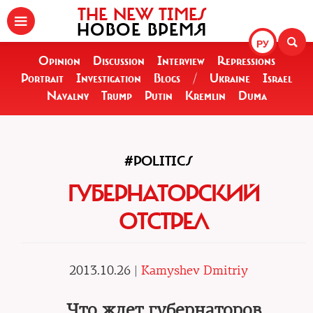
THE NEW TIMES
НОВОЕ ВРЕМЯ
РУ
Opinion
Discussion
Interview
Repressions
Portrait
Investigation
Blogs
/
Ukraine
Israel
Navalny
Trump
Putin
Kremlin
Duma
#POLITICS
ГУБЕРНАТОРСКИЙ
ОТСТРЕЛ
2013.10.26 |
Kamyshev Dmitriy
Что ждет губернаторов