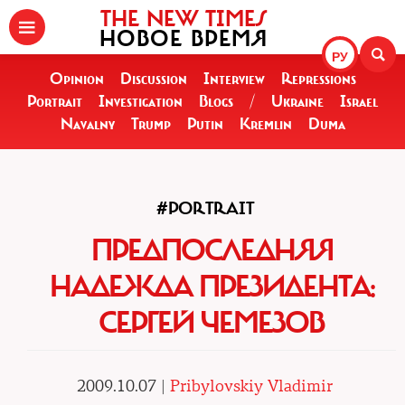
THE NEW TIMES
НОВОЕ ВРЕМЯ
РУ
Opinion
Discussion
Interview
Repressions
Portrait
Investigation
Blogs
/
Ukraine
Israel
Navalny
Trump
Putin
Kremlin
Duma
#PORTRAIT
ПРЕДПОСЛЕДНЯЯ
НАДЕЖДА ПРЕЗИДЕНТА:
СЕРГЕЙ ЧЕМЕЗОВ
2009.10.07 |
Pribylovskiy Vladimir