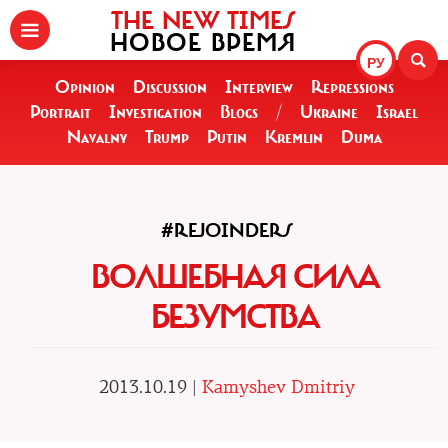
THE NEW TIMES
НОВОЕ ВРЕМЯ
РУ
Opinion
Discussion
Interview
Repressions
Portrait
Investigation
Blogs
/
Ukraine
Israel
Navalny
Trump
Putin
Kremlin
Duma
#REJOINDERS
ВОЛШЕБНАЯ СИЛА
БЕЗУМСТВА
2013.10.19 |
Kamyshev Dmitriy