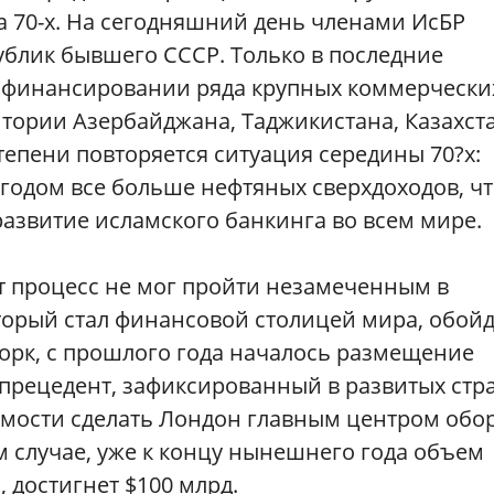
а 70-х. На сегодняшний день членами ИсБР
публик бывшего СССР. Только в последние
 в финансировании ряда крупных коммерчески
тории Азербайджана, Таджикистана, Казахст
тепени повторяется ситуация середины 70?х:
годом все больше нефтяных сверхдоходов, чт
азвитие исламского банкинга во всем мире.
т процесс не мог пройти незамеченным в
оторый стал финансовой столицей мира, обойд
рк, с прошлого года началось размещение
 прецедент, зафиксированный в развитых стра
мости сделать Лондон главным центром обо
м случае, уже к концу нынешнего года объем
, достигнет $100 млрд.