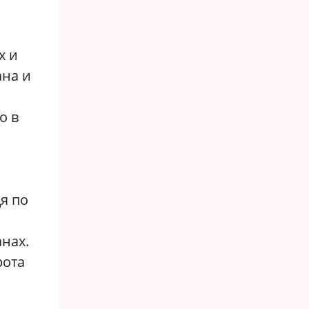
х и
ана и
о в
я по
нах.
рота