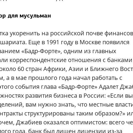
ор для мусульман
ытка укоренить на российской почве финансо
шариата. Еще в 1991 году в Москве появился
ванием «Бадр-Форте», одним из главных
тали корреспондентские отношения с банками
коло 60 стран Африки, Азии и Ближнего Вост
м, а в мае прошлого года начал работать с
того события глава «Бадр-Форте» Адалет Дж
жностях развития бизнеса в России: «Если вы
делений, вам нужно знать, что местные власт
онтракты структурированы таким образом?» ил
чем, Джабиев оказался оптимистом: всего ч
лого года, банк был лишен лицензии из-за