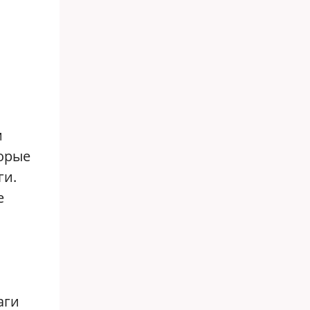
м
торые
ги.
е
аги