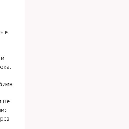
вые
 и
ока.
абиев
и не
и:
ерез