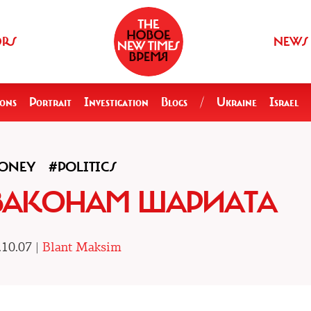
ORS
NEWS
ions
Portrait
Investigation
Blogs
/
Ukraine
Israel
ONEY
#POLITICS
 ЗАКОНАМ ШАРИАТА
.10.07 |
Blant Maksim