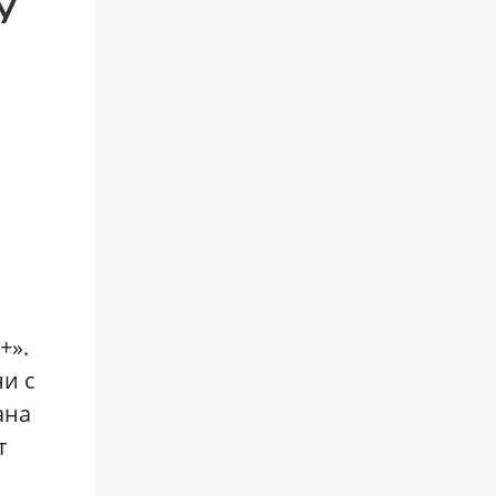
У
+».
ни с
ана
т