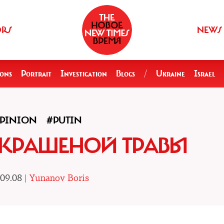
ORS
NEWS
ions
Portrait
Investigation
Blogs
/
Ukraine
Israel
PINION
#PUTIN
КРАШЕНОЙ ТРАВЫ
09.08 |
Yunanov Boris