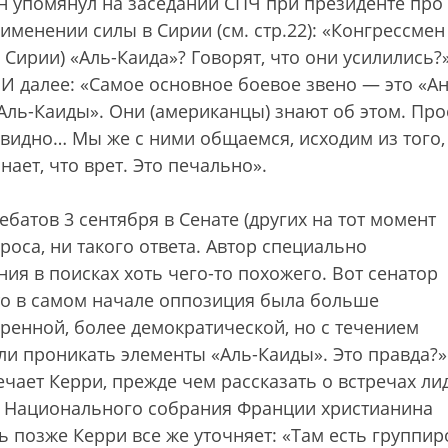
н упомянул на заседании СПЧ при президенте про
именении силы в Сирии (см. стр.22): «Конгрессмен
 Сирии) «Аль-Каида»? Говорят, что они усилились?
 И далее: «Самое основное боевое звено — это «Ан
Аль-Каиды». Они (американцы) знают об этом. Про
 видно… Мы же с ними общаемся, исходим из того,
нает, что врет. Это печально».
ебатов 3 сентября в Сенате (других на тот момент
роса, ни такого ответа. Автор специально
ия в поисках хоть чего-то похожего. Вот сенатор
то в самом начале оппозиция была больше
ренной, более демократической, но с течением
тали проникать элементы «Аль-Каиды». Это правда?
ечает Керри, прежде чем рассказать о встречах ли
а Национального собрания Франции христианина
ь позже Керри все же уточняет: «Там есть группир