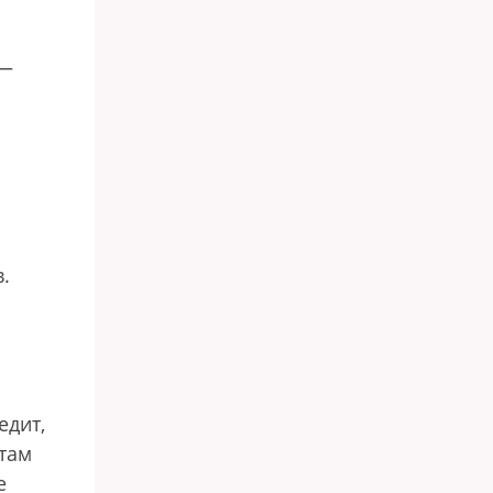
 —
.
едит,
 там
е