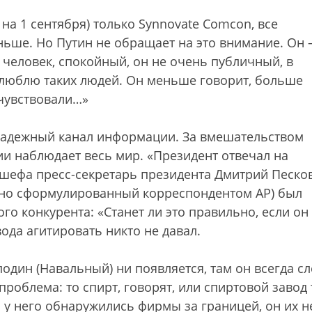
на 1 сентября) только Synnovate Comcon, все
ньше. Но Путин не обращает на это внимание. Он
 человек, спокойный, он не очень публичный, в
Я люблю таких людей. Он меньше говорит, больше
очувствовали…»
 надежный канал информации. За вмешательством
и наблюдает весь мир. «Президент отвечал на
 шефа пресс-секретарь президента Дмитрий Песков
дачно сформулированный корреспондентом AP) был
ого конкурента: «Станет ли это правильно, если он
ода агитировать никто не давал.
подин (Навальный) ни появляется, там он всегда сл
о проблема: то спирт, говорят, или спиртовой завод
о у него обнаружились фирмы за границей, он их н