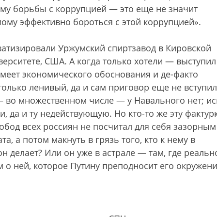
му борьбы с коррупцией — это еще не значит
ому эффективно бороться с этой коррупцией».
иватизировали Уржумский спиртзавод в Кировской
ерситете, США. А когда только хотели — выступил
 имеет экономического обоснования и де-факто
только ленивый, да и сам приговор еще не вступил
— во множественном числе — у Навального нет; ис
, да и ту недействующую. Но кто-то же эту фактур
вобод всех россиян не посчитал для себя зазорным
а, а потом макнуть в грязь того, кто к нему в
н делает? Или он уже в астрале — там, где реальн
м о ней, которое Путину преподносит его окружен