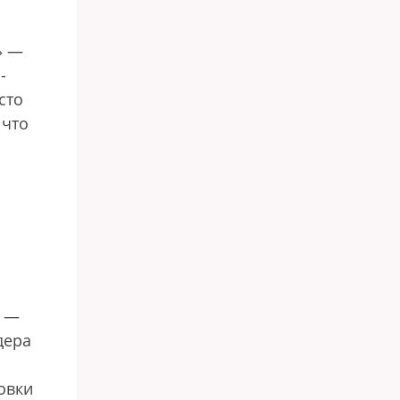
» —
-
сто
 что
» —
дера
овки