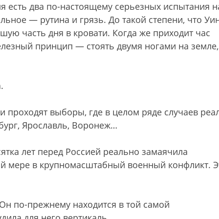
ля есть два по-настоящему серьезных испытания н
льное — рутина и грязь. До такой степени, что Уи
ую часть дня в кровати. Когда же приходит час
железный принцип — стоять двумя ногами на земле,
.
ии проходят выборы, где в целом ряде случаев реа
нбург, Ярославль, Воронеж…
сятка лет перед Россией реально замаячила
ной мере в крупномасштабный военный конфликт. 
 Он по-прежнему находится в той самой
дила для него вертикаль.