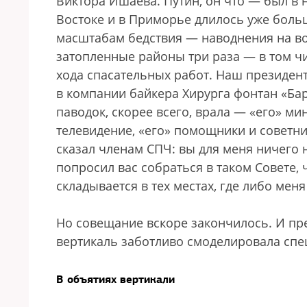
Виктора Ишаева. Путин, он что — был в 
Востоке и в Приморье длилось уже боль
масштабам бедствия — наводнения на во
затопленные районы три раза — в том чис
хода спасательных работ. Наш президент
в компании байкера Хирурга фонтан «Бар
паводок, скорее всего, врала — «его» ми
телевидение, «его» помощники и советни
сказал членам СПЧ: вы для меня ничего 
попросил вас собраться в таком Совете,
складывается в тех местах, где либо мен
Но совещание вскоре закончилось. И пре
вертикаль заботливо смоделировала спе
В объятиях вертикали