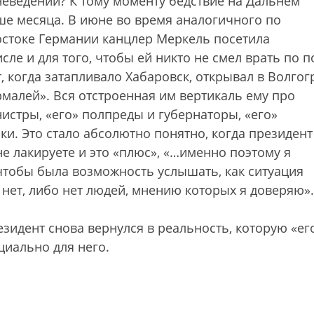
неведении? К тому моменту бедствие на Дальнем
ше месяца. В июне во время аналогичного по
стоке Германии канцлер Меркель посетила
ле и для того, чтобы ей никто не смел врать по п
, когда затапливало Хабаровск, открывал в Волгог
малей». Вся отстроенная им вертикаль ему про
нистры, «его» полпреды и губернаторы, «его»
ки. Это стало абсолютно понятно, когда президент
не лакируете и это «плюс», «…именно поэтому я
 чтобы была возможность услышать, как ситуация
я нет, либо нет людей, мнению которых я доверяю».
зидент снова вернулся в реальность, которую «ег
циально для него.