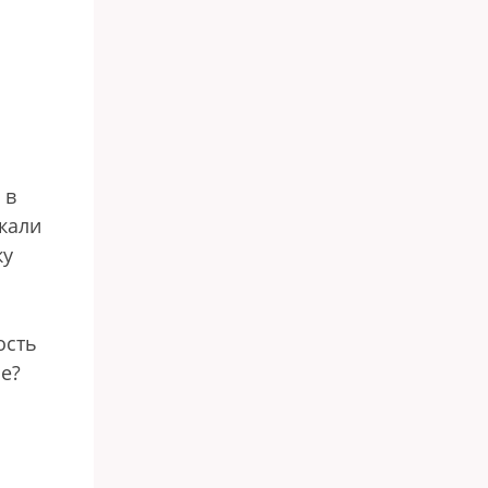
 в
кали
ку
ость
ие?