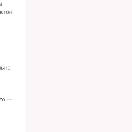
а
нстон
льно
Это —