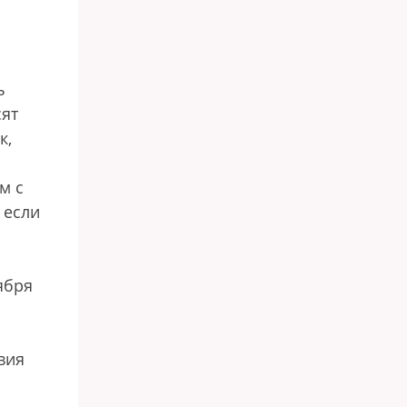
ь
сят
к,
м с
 если
ября
вия