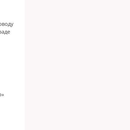
оводу
раде
о»