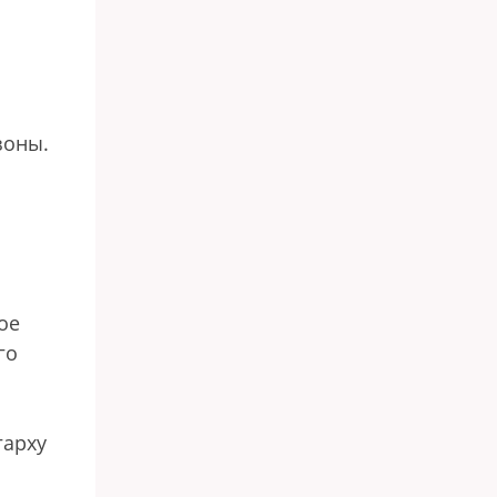
зоны.
ое
го
гарху