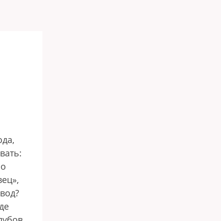
да,
вать:
по
ец»,
авод?
де
клубов