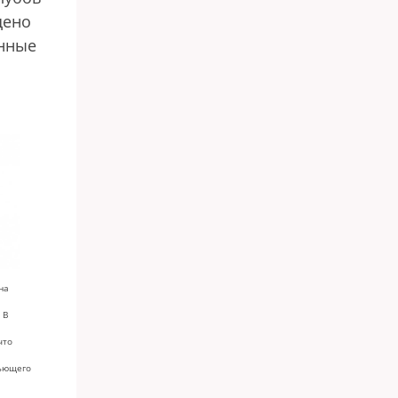
щено
енные
на
 В
что
пьющего