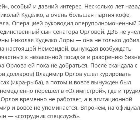
ей», особый и давний интерес. Несколько лет наза
иколай Куделко, а очень большая партия кофе,
чезла. Операцией руководил оперуполномоченный 
единственный сын сенатора Орловой. ДЭБ не учел
ены Николая Куделко Лоры — она не только добил
ала настоящей Немезидой, вынуждая возбуждать
ичастных к незаконной посадке и разорению бизн
а Орлова ей пока не добраться. После скандала с
ов долларов) Владимир Орлов ушел курировать
ах (икра-рыба), а потом и вовсе вынужден был
н немедленно перешел в «Олимпстрой», где и труди
Орлов временно не работает, а в агитационной
ир и вовсе не упоминается. Впрочем, на официа
сын — «сотрудник спецслужб».