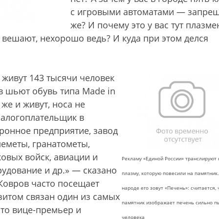
с игровыми автоматами — запре
же? И почему это у вас тут плазм
 вешают, нехорошо ведь? И куда при этом делся
 живут 143 тысячи человек
в шьют обувь типа Made in
 же и живут, носа не
алогоплательщик в
оронное предприятие, завод
леметы, гранатометы,
ковых войск, авиации и
Рекламу «Единой России» транслируют 
удование и др.» — сказано
плазму, которую повесили на памятник.
 Ковров часто посещает
народе его зовут «Печень»: считается, 
зитом связан один из самых
памятник изображает печень сильно 
-то вице-премьер и
человека