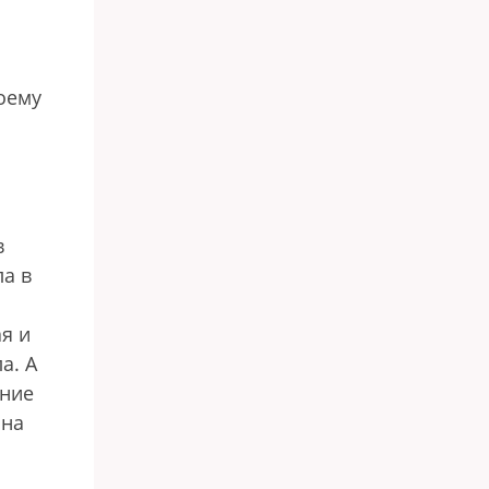
воему
в
ла в
я и
а. А
ание
она