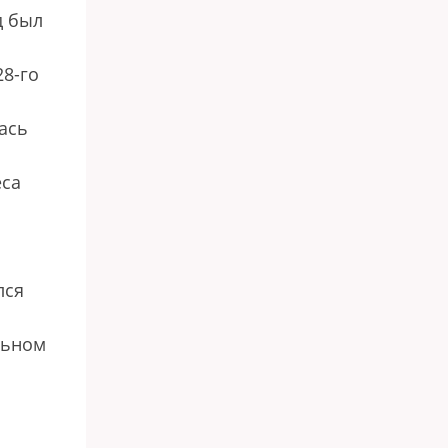
д был
28-го
ась
еса
лся
льном