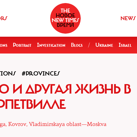
ORS
NEWS
ions
Portrait
Investigation
Blogs
/
Ukraine
Israel
TIONS
#PROVINCES
О И ДРУГАЯ ЖИЗНЬ В
РПЕТВИЛЛЕ
a, Kovrov, Vladimirskaya oblast—Moskva