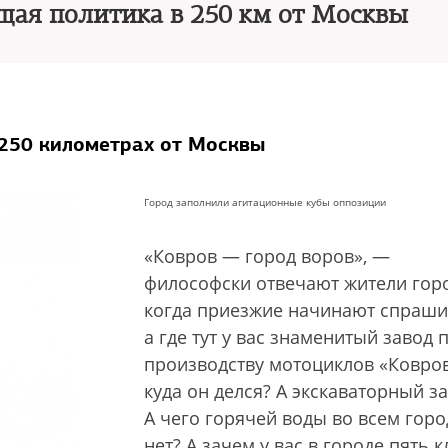
щая политика в 250 км от Москвы
 250 километрах от Москвы
Город заполнили агитационные кубы оппозиции
«Ковров — город воров», —
философски отвечают жители горо
когда приезжие начинают спраши
а где тут у вас знаменитый завод 
производству мотоциклов «Ковров
куда он делся? А экскаваторный з
А чего горячей воды во всем горо
нет? А зачем у вас в городе пять 