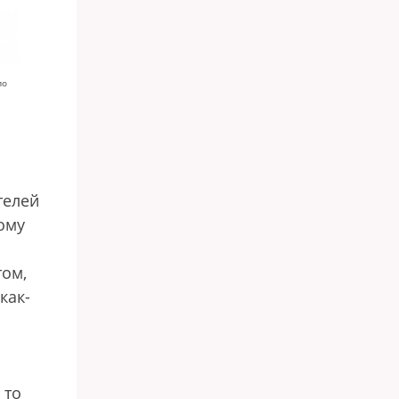
по
телей
ому
том,
как-
 то