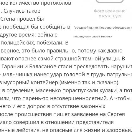
нное количество протоколов
 Случись такое
 Степа провел бы
ае пообещал бы сообщить в
Городской рынок Коврова оборудован 
другое время: война с
последнему слову техники
 полицейских, побежали. В
аверное, это было правильно, потому как давно
вают опаснее самой страшной темной улицы. В
С Гаранин и Баласанов стали преследовать наруши
— мальчишка нанес удар головой в грудь патрульн
в мусорный контейнер (именно так и сказано).
в отделение, маленько пораспускали кулаки, а по
или, что парень-то несовершеннолетний. А чтобы 
его и его допрос в отсутствие законных
 после происшествия пишет заявление на Сергея
 мало совершил в отношении представителя
нные действия, не опасные для жизни и здоровья,