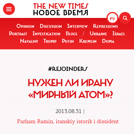
THE NEW TIMES
НОВОЕ ВРЕМЯ
РУ
Opinion
Discussion
Interview
Repressions
Portrait
Investigation
Blogs
/
Ukraine
Israel
Navalny
Trump
Putin
Kremlin
Duma
#REJOINDERS
НУЖЕН ЛИ ИРАНУ
«МИРНЫЙ АТОМ»?
2013.08.31 |
Parham Ramin, iranskiy istorik i dissident