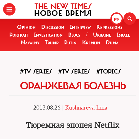
THE NEW TIMES
НОВОЕ ВРЕМЯ
РУ
Opinion
Discussion
Interview
Repressions
Portrait
Investigation
Blogs
/
Ukraine
Israel
Navalny
Trump
Putin
Kremlin
Duma
#TV SERIES
#TV SERIES
#TOPICS
ОРАНЖЕВАЯ БОЛЕЗНЬ
2013.08.26 |
Kushnareva Inna
Тюремная эпопея Netflix