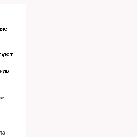
ные
суют
кли
нил
лан