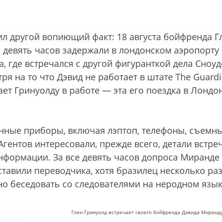
л другой вопиющий факт: 18 августа бойфренда Г
 девять часов задержали в лондонском аэропорту
, где встречался с другой фигуранткой дела Сноуд
я на то что Дэвид не работает в штате The Guardi
ает Гринуолду в работе — эта его поездка в Лондо
онные приборы, включая лэптоп, телефоны, съемн
Агентов интересовали, прежде всего, детали встре
нформации. За все девять часов допроса Миранде 
ставили переводчика, хотя бразилец несколько ра
но беседовать со следователями на неродном язык
Глен Гринуолд встречает своего бойфренда Дэвида Миранду