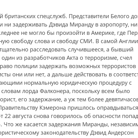
ий британских спецслужб. Представители Белого д
и ни задерживать Дэвида Миранду в аэропорту, ни
оследнее не могло бы произойти в Америке, где Пе
ную свободу слова и свободу СМИ. В самой Англии
тщательно расследовать случившееся, а бывший
один из разработчиков Акта о терроризме, счел
 право полиции задержать возможных террористов
сты они или нет, а дальше действовать в соответс
евающими нормальную юридическую процедуру с
 словам лорда Фалконера, поскольку всем было
орист, его задержание, а уж тем более девятичасо
Правительству Кэмерона пришлось оправдываться
 22 августа снова говорилось об опасности попа
». Что же касается задержания Миранды, независ
ористическому законодательству Дэвид Андерсон