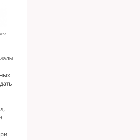
осле
риалы
дных
тдать
л,
н
При