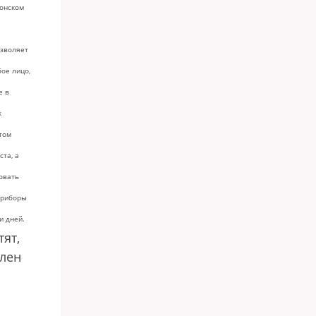
донском
озволяет
ое лицо,
е в
к
 том
ста, а
овать
приборы
и дней.
тят,
влен