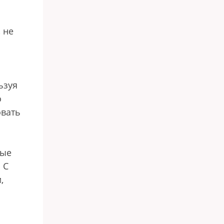
 не
ьзуя
о
овать
ные
 С
,