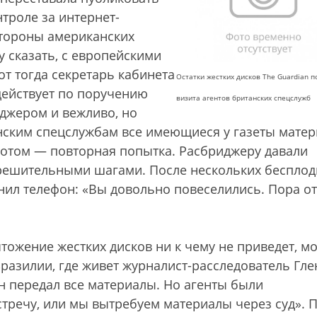
троле за интернет-
стороны американских
у сказать, с европейскими
от тогда секретарь кабинета
Остатки жестких дисков The Guardian п
действует по поручению
визита агентов британских спецслужб
иджером и вежливо, но
нским спецслужбам все имеющиеся у газеты мате
 Потом — повторная попытка. Расбриджеру давали
е решительными шагами. После нескольких беспло
онил телефон: «Вы довольно повеселились. Пора о
тожение жестких дисков ни к чему не приведет, мо
Бразилии, где живет журналист-расследователь Гле
н передал все материалы. Но агенты были
тречу, или мы вытребуем материалы через суд». 