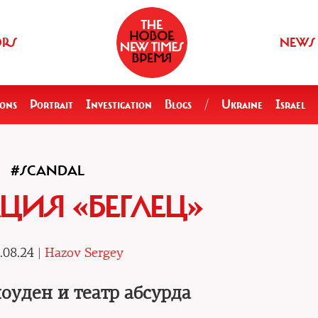
ORS
NEWS
ions
Portrait
Investigation
Blogs
/
Ukraine
Israel
#SCANDAL
ЦИЯ «БЕГЛЕЦ»
.08.24 |
Hazov Sergey
оуден и театр абсурда