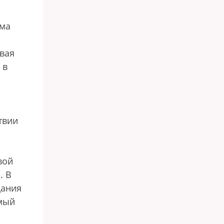
ома
рвая
 в
твии
вой
. В
дания
имый