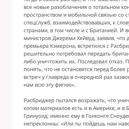
все новые разоблачения о тотальном кон
пространством и мобильной связью со 
спецслужб, взаимодействовавших, к слов
странами, в том числе и с Британией. И в
министров Джереми Хейвуд, заявив, что 
премьера Кэмерона, встретился с Расбр
решительно потребовал передать брита
либо уничтожить их. Последовал отказ.
понять, что не остановятся перед боле
встреч у главреда в очередной раз зазв
нам всю эту фигню».
Расбриджер пытался возражать, что унич
копии материалов есть и в Америке, и в 
Гринуолд: именно ему в Гонконге Сноуде
непреклонны: «Или ты пойдешь нам навс