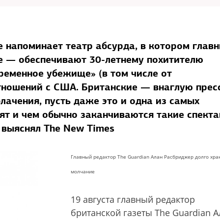
 напоминает театр абсурда, в котором глав
е — обеспечивают 30-летнему похитителю
ременное убежище» (в том числе от
отношений с США. Британские — внаглую прес
лачения, пусть даже это и одна из самых
ят и чем обычно заканчиваются такие спекта
 выяснял The New Times
Главный редактор The Guardian Алан Расбриджер долго хра
молчание
19 августа главный редактор
британской газеты The Guardian А