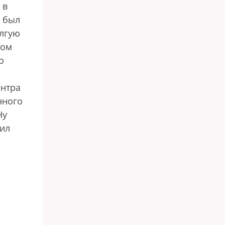
 в
о был
олгую
ном
о
ентра
нного
Ну
тил