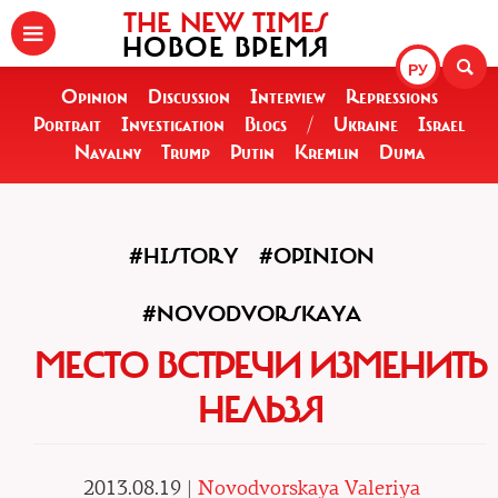
THE NEW TIMES
НОВОЕ ВРЕМЯ
РУ
Opinion
Discussion
Interview
Repressions
Portrait
Investigation
Blogs
/
Ukraine
Israel
Navalny
Trump
Putin
Kremlin
Duma
#HISTORY
#OPINION
#NOVODVORSKAYA
МЕСТО ВСТРЕЧИ ИЗМЕНИТЬ
НЕЛЬЗЯ
2013.08.19 |
Novodvorskaya Valeriya