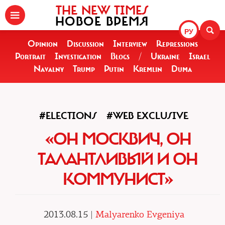
THE NEW TIMES
НОВОЕ ВРЕМЯ
РУ
Opinion
Discussion
Interview
Repressions
Portrait
Investigation
Blogs
/
Ukraine
Israel
Navalny
Trump
Putin
Kremlin
Duma
#ELECTIONS
#WEB EXCLUSIVE
«ОН МОСКВИЧ, ОН
ТАЛАНТЛИВЫЙ И ОН
КОММУНИСТ»
2013.08.15 |
Malyarenko Evgeniya