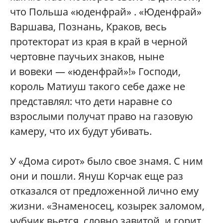
что Польша «юденфрай» . «Юденфрай»
Варшава, Познань, Краков, весь
протекторат из края в край в черной
чертовне паучьих знаков, ныне
и вовеки — «юденфрай»!» Господи,
король Матиуш такого себе даже не
представлял: что дети наравне со
взрослыми получат право на газовую
камеру, что их будут убивать.
У «Дома сирот» было свое знамя. С ним
они и пошли. Януш Корчак еще раз
отказался от предложенной лично ему
жизни. «Знаменосец, козырек заломом,
чубчик вьется, словно завитой, и горит