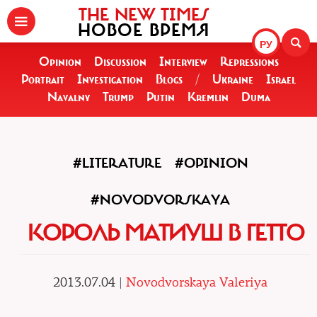
THE NEW TIMES
НОВОЕ ВРЕМЯ
РУ
Opinion
Discussion
Interview
Repressions
Portrait
Investigation
Blogs
/
Ukraine
Israel
Navalny
Trump
Putin
Kremlin
Duma
#LITERATURE
#OPINION
#NOVODVORSKAYA
КОРОЛЬ МАТИУШ В ГЕТТО
2013.07.04 |
Novodvorskaya Valeriya