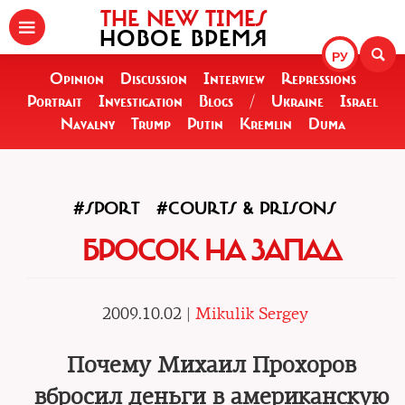
THE NEW TIMES
НОВОЕ ВРЕМЯ
РУ
Opinion
Discussion
Interview
Repressions
Portrait
Investigation
Blogs
/
Ukraine
Israel
Navalny
Trump
Putin
Kremlin
Duma
#SPORT
#COURTS & PRISONS
БРОСОК НА ЗАПАД
2009.10.02 |
Mikulik Sergey
Почему Михаил Прохоров
вбросил деньги в американскую