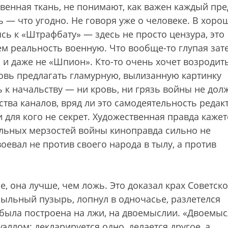
венная ткань, не понимают, как важен каждый пре
ь — что угодно. Не говоря уже о человеке. В хоро
ь к «Штрафбату» — здесь не просто цензура, это
м реальность военную. Что вообще-то глупая зате
 и даже не «Шпион». Кто-то очень хочет возродит
новь предлагать гламурную, вылизанную картинку
 к начальству — ни кровь, ни грязь войны не до
ства каналов, вряд ли это самодеятельность редак
 для кого не секрет. Художественная правда кажет
альных мерзостей войны киноправда сильно не
 воевал не против своего народа в тылу, а против
, она лучше, чем ложь. Это доказал крах Советск
ыльный пузырь, лопнул в одночасье, разлетелся
была построена на лжи, на двоемыслии. «Двоемыс
ллом: декларируется одно, делается другое, а