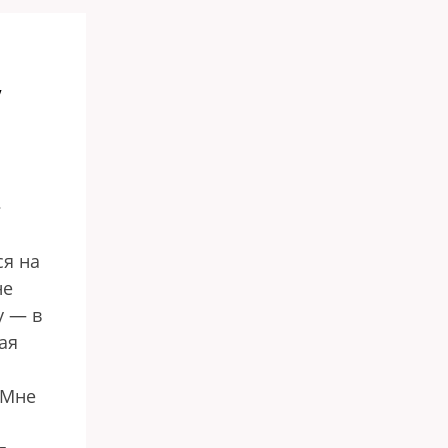
у
»
ся на
не
у — в
ая
 Мне