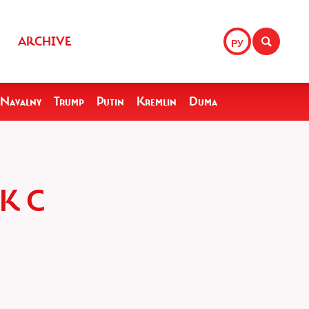
ARCHIVE
РУ
Navalny
Trump
Putin
Kremlin
Duma
К С