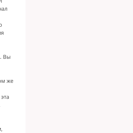
л
нал
ю
ия
. Вы
ом же
 эта
.
,