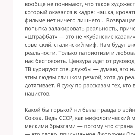
вообще не понимают, что такое художест
который оказался в кадре: чашка, кроват
фильме нет ничего лишнего… Возвращаяс
попытка залакировать реальность, приче
«Штрафбат» — это не «Кубанские казаки»
советский, сталинский миф. Нам будут в
реальности. Только патриотизм и любовь
нас беспокоить. Цензура идет от руковод
ТВ курируют спецслужбы — думаю, это ни
этим людям слишком резкой, хотя до ре
дотягивает. Я сужу по рассказам тех, кто
нацистов.
Какой бы горькой ни была правда о войне
Союза. Ведь СССР, как мифологический м
мелкими брызгами — потому что страна 
— это слово, придуманное Джорджем Оруэ