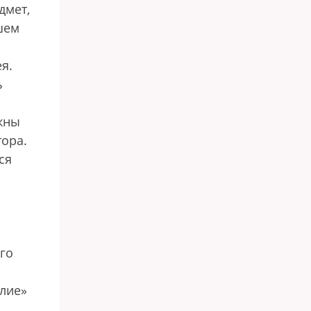
дмет,
шем
я.
ь
лжны
тора.
ся
ого
лие»