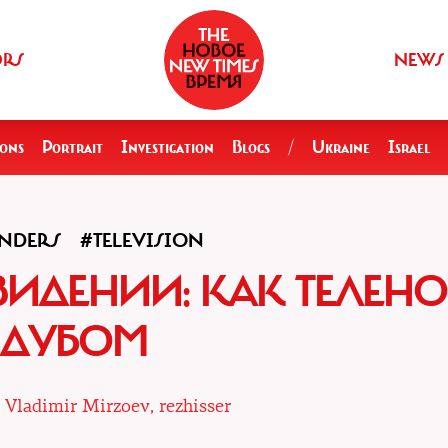
ORS
NEWS
ions
Portrait
Investigation
Blogs
/
Ukraine
Israel
INDERS
#TELEVISION
ВИДЕНИИ: КАК ТЕЛЕНО
ДУБОМ
|
Vladimir Mirzoev, rezhisser