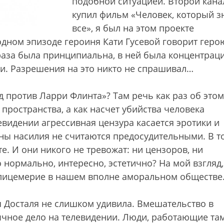
подобной ситуацией. Второй кана
купил фильм «Человек, который з
все», я был на этом проекте
одном эпизоде героиня Кати Гусевой говорит геро
фраза была принципиальна, в ней была концентрац
ли. Разрешения на это никто не спрашивал…
ротив Ларри Флинта»? Там речь как раз об этом
пространства, а как насчет убийства человека
евидении агрессивная цензура касается эротики и
ены насилия не считаются предосудительными. В т
е. И они никого не тревожат: ни цензоров, ни
о нормально, интересно, эстетично? На мой взгляд,
 лицемерие в нашем вполне аморальном обществе
я Досталя не слишком удивила. Вмешательство в
чное дело на телевидении. Люди, работающие там