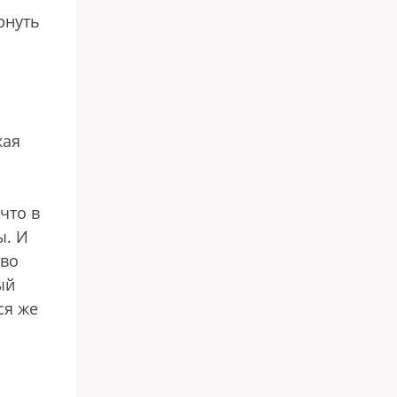
рнуть
кая
что в
ы. И
тво
ый
ся же