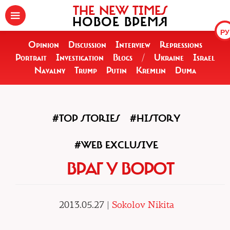
THE NEW TIMES
НОВОЕ ВРЕМЯ
РУ
Opinion
Discussion
Interview
Repressions
Portrait
Investigation
Blogs
/
Ukraine
Israel
Navalny
Trump
Putin
Kremlin
Duma
#TOP STORIES
#HISTORY
#WEB EXCLUSIVE
ВРАГ У ВОРОТ
2013.05.27 |
Sokolov Nikita