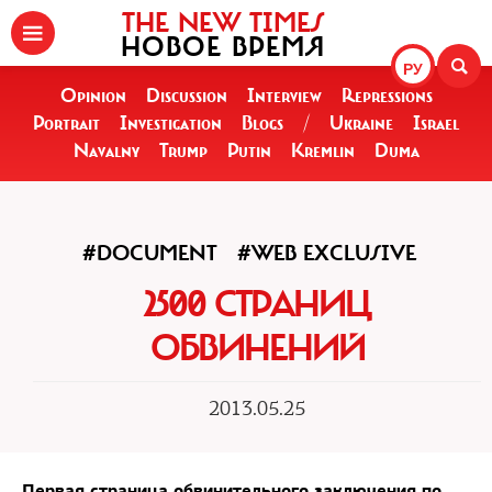
THE NEW TIMES
НОВОЕ ВРЕМЯ
РУ
Opinion
Discussion
Interview
Repressions
Portrait
Investigation
Blogs
/
Ukraine
Israel
Navalny
Trump
Putin
Kremlin
Duma
#DOCUMENT
#WEB EXCLUSIVE
2500 СТРАНИЦ
ОБВИНЕНИЙ
2013.05.25
Первая страница обвинительного заключения по