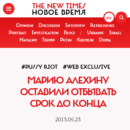
THE NEW TIMES
НОВОЕ ВРЕМЯ
РУ
Opinion
Discussion
Interview
Repressions
Portrait
Investigation
Blogs
/
Ukraine
Israel
Navalny
Trump
Putin
Kremlin
Duma
#PUSSY RIOT
#WEB EXCLUSIVE
МАРИЮ АЛЕХИНУ
ОСТАВИЛИ ОТБЫВАТЬ
СРОК ДО КОНЦА
2013.05.23