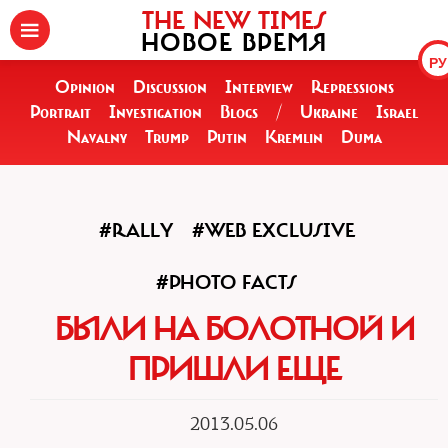
THE NEW TIMES
НОВОЕ ВРЕМЯ
РУ
Opinion
Discussion
Interview
Repressions
Portrait
Investigation
Blogs
/
Ukraine
Israel
Navalny
Trump
Putin
Kremlin
Duma
#RALLY
#WEB EXCLUSIVE
#PHOTO FACTS
БЫЛИ НА БОЛОТНОЙ И
ПРИШЛИ ЕЩЕ
2013.05.06