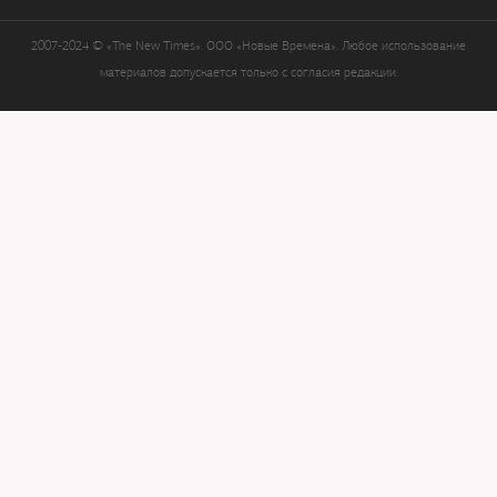
2007-2024 © «The New Times». ООО «Новые Времена». Любое использование
материалов допускается только с согласия редакции.