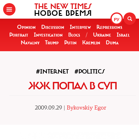
THE NEW TIMES
НОВОЕ ВРЕМЯ
РУ
Opinion
Discussion
Interview
Repressions
Portrait
Investigation
Blogs
/
Ukraine
Israel
Navalny
Trump
Putin
Kremlin
Duma
#INTERNET
#POLITICS
ЖЖ ПОПАЛ В СУП
2009.09.29 |
Bykovskiy Egor