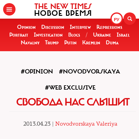
THE NEW TIMES
НОВОЕ ВРЕМЯ
РУ
Opinion
Discussion
Interview
Repressions
Portrait
Investigation
Blogs
/
Ukraine
Israel
Navalny
Trump
Putin
Kremlin
Duma
#OPINION
#NOVODVORSKAYA
#WEB EXCLUSIVE
СВОБОДА НАС СЛЫШИТ
2013.04.23 |
Novodvorskaya Valeriya