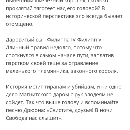
нынешний «железный король», сколько
проклятий тяготеет над его головой? В
исторической перспективе зло всегда бывает
отомщено.
Даровитый сын Филиппа IV Филипп V
Длинный правил недолго, потому что
споткнулся в самом начале пути, заплатив
пэрством своей теще за отравление
маленького племянника, законного короля.
История мстит тиранам и убийцам, и ни одно
дело Магнитского даром с рук злодеям не
сойдет. Так что выше голову и вспоминайте
песню Дрюона: «Свистите, друзья! В ночи
Свобода нас слышит».