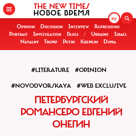
THE NEW TIMES
НОВОЕ ВРЕМЯ
РУ
Opinion
Discussion
Interview
Repressions
Portrait
Investigation
Blogs
/
Ukraine
Israel
Navalny
Trump
Putin
Kremlin
Duma
#LITERATURE
#OPINION
#NOVODVORSKAYA
#WEB EXCLUSIVE
ПЕТЕРБУРГСКИЙ
РОМАНСЕРО ЕВГЕНИЙ
ОНЕГИН