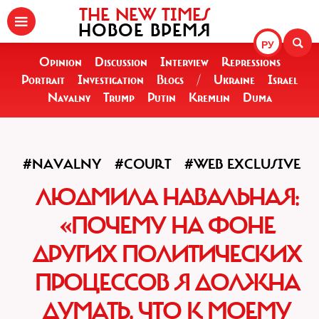
THE NEW TIMES
НОВОЕ ВРЕМЯ
РУ
Opinion
Discussion
Interview
Repressions
Portrait
Investigation
Blogs
/
Ukraine
Israel
Navalny
Trump
Putin
Kremlin
Duma
#NAVALNY
#COURT
#WEB EXCLUSIVE
ЛЮДМИЛА НАВАЛЬНАЯ:
«ПОЧЕМУ НА ФОНЕ
ДРУГИХ ПОЛИТИЧЕСКИХ
ПРОЦЕССОВ Я ДОЛЖНА
ДУМАТЬ, ЧТО К МОЕМУ