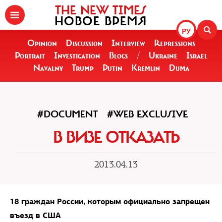
THE NEW TIMES
НОВОЕ ВРЕМЯ
РУ
Opinion
Discussion
Interview
Repressions
Portrait
Investigation
Blogs
/
Ukraine
Israel
Navalny
Trump
Putin
Kremlin
Duma
#DOCUMENT
#WEB EXCLUSIVE
В ВИЗЕ ОТКАЗАТЬ
2013.04.13
18 граждан России, которым официально запрещен
въезд в США