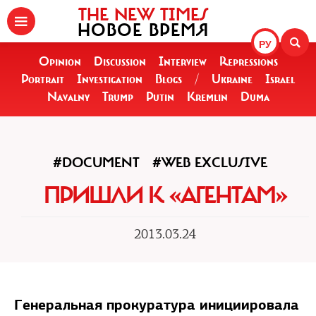
THE NEW TIMES
НОВОЕ ВРЕМЯ
РУ
Opinion
Discussion
Interview
Repressions
Portrait
Investigation
Blogs
/
Ukraine
Israel
Navalny
Trump
Putin
Kremlin
Duma
#DOCUMENT
#WEB EXCLUSIVE
ПРИШЛИ К «АГЕНТАМ»
2013.03.24
Генеральная прокуратура инициировала